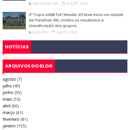
Esporte do Vale
Aug 05, 2026
3ª Copa AABB Fut7 Master 40 teve inicio na cidade
de Parelhas-RN, confira os resultados e
classificação dos grupos
Joao Filho
Aug 03, 2026
NOTÍCIAS
ARQUIVOS DO BLOG
agosto
(7)
julho
(40)
junho
(55)
maio
(53)
abril
(60)
março
(61)
fevereiro
(81)
janeiro
(105)