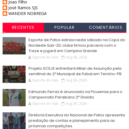
Joao Filho
José Ramos SJS
WANDER NOBREGA
RECENTES
POPULAR
COMENTÁRIOS
Esporte de Patos estreia neste sábado na Copa do
Nordeste Sub-20; clube firmou parceria com o
Treze e jogará em Campina Grande
Esporte do Vale
Aug 08, 2026
Projeto SCSJS enfrentará Milan de Assunção pela
semifinal do 2º Municipal de Futsal em Tenório-PB
Esporte do Vale
Aug 06, 2026
Edmundo Ferraz é anunciado na Picuiense para o
Campeonato Paraibano 2ª Divisão
Esporte do Vale
Aug 05, 2026
Diretoria Executiva do Nacional de Patos apresenta
prestação de contas e planejamento para as
próximas competições