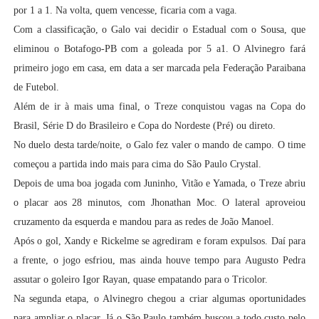
por 1 a 1. Na volta, quem vencesse, ficaria com a vaga.
Com a classificação, o Galo vai decidir o Estadual com o Sousa, que
eliminou o Botafogo-PB com a goleada por 5 a1. O Alvinegro fará
primeiro jogo em casa, em data a ser marcada pela Federação Paraibana
de Futebol.
Além de ir à mais uma final, o Treze conquistou vagas na Copa do
Brasil, Série D do Brasileiro e Copa do Nordeste (Pré) ou direto.
No duelo desta tarde/noite, o Galo fez valer o mando de campo. O time
começou a partida indo mais para cima do São Paulo Crystal.
Depois de uma boa jogada com Juninho, Vitão e Yamada, o Treze abriu
o placar aos 28 minutos, com Jhonathan Moc. O lateral aproveiou
cruzamento da esquerda e mandou para as redes de João Manoel.
Após o gol, Xandy e Rickelme se agrediram e foram expulsos. Daí para
a frente, o jogo esfriou, mas ainda houve tempo para Augusto Pedra
assutar o goleiro Igor Rayan, quase empatando para o Tricolor.
Na segunda etapa, o Alvinegro chegou a criar algumas oportunidades
para ampliar o placar. Já o São Paulo também buscou a todo custo pelo