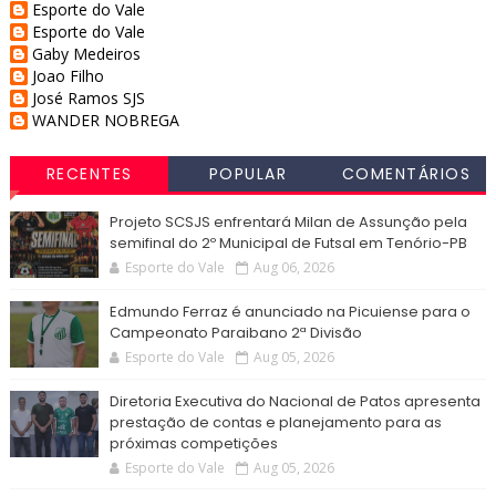
Esporte do Vale
Esporte do Vale
Gaby Medeiros
Joao Filho
José Ramos SJS
WANDER NOBREGA
RECENTES
POPULAR
COMENTÁRIOS
Projeto SCSJS enfrentará Milan de Assunção pela
semifinal do 2º Municipal de Futsal em Tenório-PB
Esporte do Vale
Aug 06, 2026
Edmundo Ferraz é anunciado na Picuiense para o
Campeonato Paraibano 2ª Divisão
Esporte do Vale
Aug 05, 2026
Diretoria Executiva do Nacional de Patos apresenta
prestação de contas e planejamento para as
próximas competições
Esporte do Vale
Aug 05, 2026