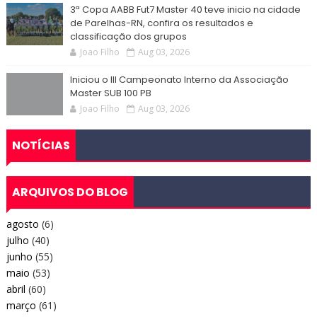
3ª Copa AABB Fut7 Master 40 teve inicio na cidade
de Parelhas-RN, confira os resultados e
classificação dos grupos
Joao Filho
Aug 03, 2026
Iniciou o III Campeonato Interno da Associação
Master SUB 100 PB
Joao Filho
Aug 03, 2026
NOTÍCIAS
ARQUIVOS DO BLOG
agosto
(6)
julho
(40)
junho
(55)
maio
(53)
abril
(60)
março
(61)