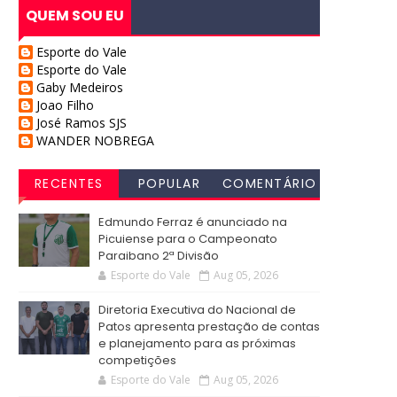
QUEM SOU EU
Esporte do Vale
Esporte do Vale
Gaby Medeiros
Joao Filho
José Ramos SJS
WANDER NOBREGA
RECENTES
POPULAR
COMENTÁRIO
S
Edmundo Ferraz é anunciado na
Picuiense para o Campeonato
Paraibano 2ª Divisão
Esporte do Vale
Aug 05, 2026
Diretoria Executiva do Nacional de
Patos apresenta prestação de contas
e planejamento para as próximas
competições
Esporte do Vale
Aug 05, 2026