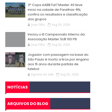
3ª Copa AABB Fut7 Master 40 teve
inicio na cidade de Parelhas-RN,
confira os resultados e classificação
dos grupos
Joao Filho
Aug 03, 2026
Iniciou o III Campeonato Interno da
Associação Master SUB 100 PB
Joao Filho
Aug 03, 2026
Jogador com passagem na base do
São Paulo é morto a tiros por engano
aos 15 anos durante partida de
futebol
Esporte do Vale
Aug 02, 2026
NOTÍCIAS
ARQUIVOS DO BLOG