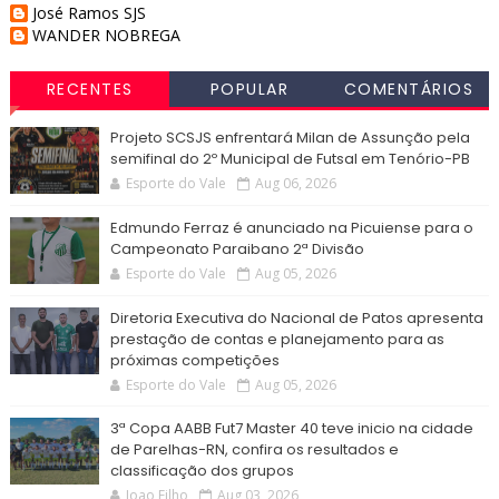
José Ramos SJS
WANDER NOBREGA
RECENTES
POPULAR
COMENTÁRIOS
Projeto SCSJS enfrentará Milan de Assunção pela
semifinal do 2º Municipal de Futsal em Tenório-PB
Esporte do Vale
Aug 06, 2026
Edmundo Ferraz é anunciado na Picuiense para o
Campeonato Paraibano 2ª Divisão
Esporte do Vale
Aug 05, 2026
Diretoria Executiva do Nacional de Patos apresenta
prestação de contas e planejamento para as
próximas competições
Esporte do Vale
Aug 05, 2026
3ª Copa AABB Fut7 Master 40 teve inicio na cidade
de Parelhas-RN, confira os resultados e
classificação dos grupos
Joao Filho
Aug 03, 2026