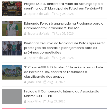
Projeto SCSJS enfrentará Milan de Assunção pela
semifinal do 2º Municipal de Futsal em Tenório-PB
Esporte do Vale
Aug 06, 2026
Edmundo Ferraz é anunciado na Picuiense para o
Campeonato Paraibano 2ª Divisão
Esporte do Vale
Aug 05, 2026
Diretoria Executiva do Nacional de Patos apresenta
prestação de contas e planejamento para as
próximas competições
Esporte do Vale
Aug 05, 2026
3ª Copa AABB Fut7 Master 40 teve inicio na cidade
de Parelhas-RN, confira os resultados e
classificação dos grupos
Joao Filho
Aug 03, 2026
Iniciou o III Campeonato Interno da Associação
Master SUB 100 PB
Joao Filho
Aug 03, 2026