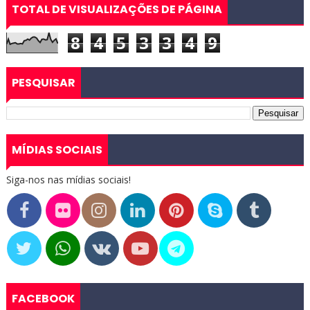
TOTAL DE VISUALIZAÇÕES DE PÁGINA
8
4
5
3
3
4
9
PESQUISAR
MÍDIAS SOCIAIS
Siga-nos nas mídias sociais!
FACEBOOK