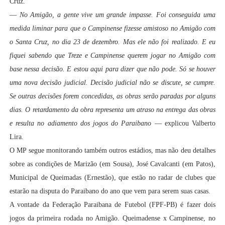
Cruz.
—
No Amigão, a gente vive um grande impasse. Foi conseguida uma
medida liminar para que o Campinense fizesse amistoso no Amigão com
o Santa Cruz, no dia 23 de dezembro. Mas ele não foi realizado. E eu
fiquei sabendo que Treze e Campinense querem jogar no Amigão com
base nessa decisão. E estou aqui para dizer que não pode. Só se houver
uma nova decisão judicial. Decisão judicial não se discute, se cumpre.
Se outras decisões forem concedidas, as obras serão paradas por alguns
dias. O retardamento da obra representa um atraso na entrega das obras
e resulta no adiamento dos jogos do Paraibano
— explicou Valberto
Lira.
O MP segue monitorando também outros estádios, mas não deu detalhes
sobre as condições de Marizão (em Sousa), José Cavalcanti (em Patos),
Municipal de Queimadas (Ernestão), que estão no radar de clubes que
estarão na disputa do Paraibano do ano que vem para serem suas casas.
A vontade da Federação Paraibana de Futebol (FPF-PB) é fazer dois
jogos da primeira rodada no Amigão. Queimadense x Campinense, no