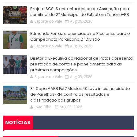
Projeto SCSJS enfrentará Milan de Assunção pela
semifinal do 2º Municipal de Futsal em Tenório-PB
Esporte do Vale
Aug 06, 2026
Edmundo Ferraz é anunciado na Picuiense para o
Campeonato Paraibano 2ª Divisão
Esporte do Vale
Aug 05, 2026
Diretoria Executiva do Nacional de Patos apresenta
prestação de contas e planejamento para as
próximas competições
Esporte do Vale
Aug 05, 2026
3ª Copa AABB Fut7 Master 40 teve inicio na cidade
de Parelhas-RN, confira os resultados e
classificação dos grupos
Joao Filho
Aug 03, 2026
NOTÍCIAS