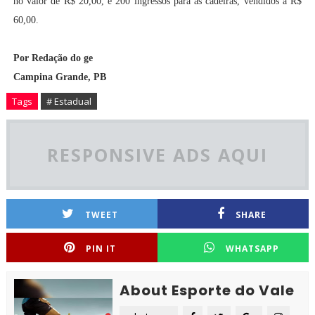
no valor de R$ 20,00, e 200 ingressos para as cadeiras, vendidos a R$
60,00.
Por Redação do ge
Campina Grande, PB
Tags
# Estadual
RESPONSIVE ADS AQUI
TWEET
SHARE
PIN IT
WHATSAPP
About Esporte do Vale