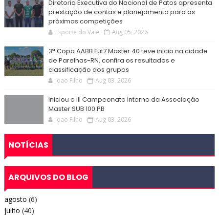
Diretoria Executiva do Nacional de Patos apresenta
prestação de contas e planejamento para as
próximas competições
Esporte do Vale
Aug 05, 2026
3ª Copa AABB Fut7 Master 40 teve inicio na cidade
de Parelhas-RN, confira os resultados e
classificação dos grupos
Joao Filho
Aug 03, 2026
Iniciou o III Campeonato Interno da Associação
Master SUB 100 PB
Joao Filho
Aug 03, 2026
NOTÍCIAS
ARQUIVOS DO BLOG
agosto
(6)
julho
(40)