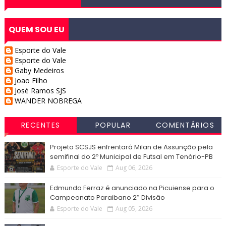
QUEM SOU EU
Esporte do Vale
Esporte do Vale
Gaby Medeiros
Joao Filho
José Ramos SJS
WANDER NOBREGA
RECENTES
POPULAR
COMENTÁRIOS
Projeto SCSJS enfrentará Milan de Assunção pela
semifinal do 2º Municipal de Futsal em Tenório-PB
Esporte do Vale
Aug 06, 2026
Edmundo Ferraz é anunciado na Picuiense para o
Campeonato Paraibano 2ª Divisão
Esporte do Vale
Aug 05, 2026