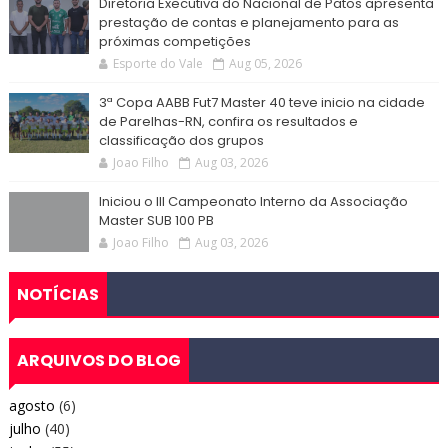
Diretoria Executiva do Nacional de Patos apresenta
prestação de contas e planejamento para as
próximas competições
Esporte do Vale
Aug 05, 2026
3ª Copa AABB Fut7 Master 40 teve inicio na cidade
de Parelhas-RN, confira os resultados e
classificação dos grupos
Joao Filho
Aug 03, 2026
Iniciou o III Campeonato Interno da Associação
Master SUB 100 PB
Joao Filho
Aug 03, 2026
NOTÍCIAS
ARQUIVOS DO BLOG
agosto
(6)
julho
(40)