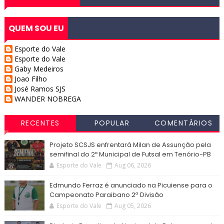
QUEM SOU EU
Esporte do Vale
Esporte do Vale
Gaby Medeiros
Joao Filho
José Ramos SJS
WANDER NOBREGA
RECENTES
POPULAR
COMENTÁRIOS
Projeto SCSJS enfrentará Milan de Assunção pela
semifinal do 2º Municipal de Futsal em Tenório-PB
Esporte do Vale
Aug 06, 2026
Edmundo Ferraz é anunciado na Picuiense para o
Campeonato Paraibano 2ª Divisão
Esporte do Vale
Aug 05, 2026