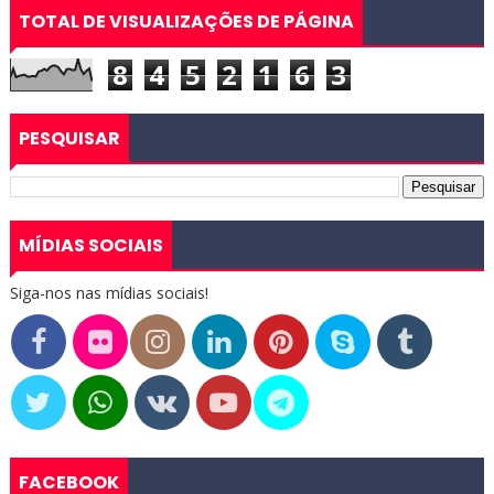
TOTAL DE VISUALIZAÇÕES DE PÁGINA
8
4
5
2
1
6
3
PESQUISAR
MÍDIAS SOCIAIS
Siga-nos nas mídias sociais!
FACEBOOK