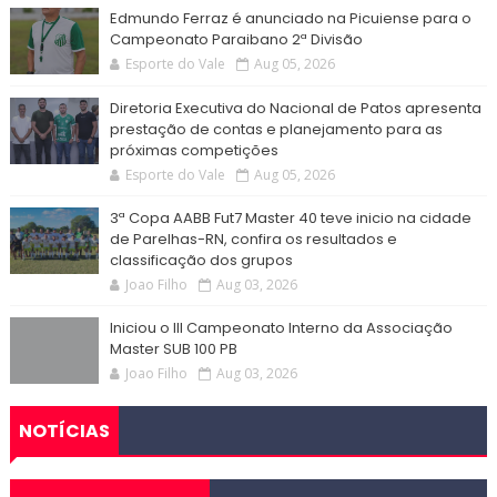
Edmundo Ferraz é anunciado na Picuiense para o
Campeonato Paraibano 2ª Divisão
Esporte do Vale
Aug 05, 2026
Diretoria Executiva do Nacional de Patos apresenta
prestação de contas e planejamento para as
próximas competições
Esporte do Vale
Aug 05, 2026
3ª Copa AABB Fut7 Master 40 teve inicio na cidade
de Parelhas-RN, confira os resultados e
classificação dos grupos
Joao Filho
Aug 03, 2026
Iniciou o III Campeonato Interno da Associação
Master SUB 100 PB
Joao Filho
Aug 03, 2026
NOTÍCIAS