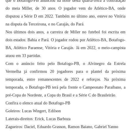
que o Botafogo-PB anunciou na noite desta quarta-feira a contratação
do meia Miller, de 30 anos. O jogador vem do Atlético-BA, onde
disputou a Série D em 2022. Também no último ano, esteve no Vitória
na disputa da Terceirona, e no Carajás, do Pará.
Nos últimos dois anos, a carreira de Miller no futebol foi escrita em
dois estados: Bahia e Pará. O jogador rodou por Atlético-BA, Botafogo-
BA, Atlético Paraense, Vitória e Carajás. Já em 2022, o meio-campista
atuou em 33 partidas.
Com o anúncio feito pelo Botafogo-PB, o Alvinegro da Estrela
Vermelha já confirmou 20 jogadores para o plantel da próxima
temporada, entre remanescentes de 2022 e reforços. Na próxima
temporada, o Botafogo-PB terá pela frente o Campeonato Paraibano, a
pré-Copa do Nordeste, a Copa do Brasil e a Série C do Brasileirão.
Confira o elenco atual do Botafogo-PB
Goleiros: Lucas Wingert, Edilson
Laterais-direitos: Erick, Lucas Barboza
Zagueiros: Daciel, Eduardo Grasson, Ramon Baiano, Gabriel Yanno