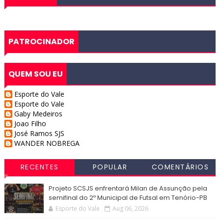
PATROCINADOR
QUEM SOU EU
Esporte do Vale
Esporte do Vale
Gaby Medeiros
Joao Filho
José Ramos SJS
WANDER NOBREGA
RECENTES
POPULAR
COMENTÁRIOS
Projeto SCSJS enfrentará Milan de Assunção pela
semifinal do 2º Municipal de Futsal em Tenório-PB
Esporte do Vale
Aug 06, 2026