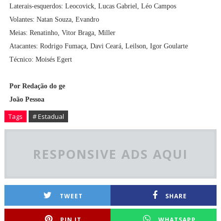
Laterais-esquerdos: Leocovick, Lucas Gabriel, Léo Campos
Volantes: Natan Souza, Evandro
Meias: Renatinho, Vitor Braga, Miller
Atacantes: Rodrigo Fumaça, Davi Ceará, Leilson, Igor Goularte
Técnico: Moisés Egert
Por Redação do ge
João Pessoa
Tags
# Estadual
RESPONSIVE ADS AQUI
TWEET
SHARE
PIN IT
WHATSAPP