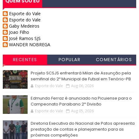
QUEM SOU EU
Esporte do Vale
Esporte do Vale
Gaby Medeiros
Joao Filho
José Ramos SJS
WANDER NOBREGA
RECENTES
POPULAR
COMENTÁRIOS
Projeto SCSJS enfrentará Milan de Assunção pela
semifinal do 2º Municipal de Futsal em Tenório-PB
Esporte do Vale
Aug 06, 2026
Edmundo Ferraz é anunciado na Picuiense para o
Campeonato Paraibano 2ª Divisão
Esporte do Vale
Aug 05, 2026
Diretoria Executiva do Nacional de Patos apresenta
prestação de contas e planejamento para as
próximas competições