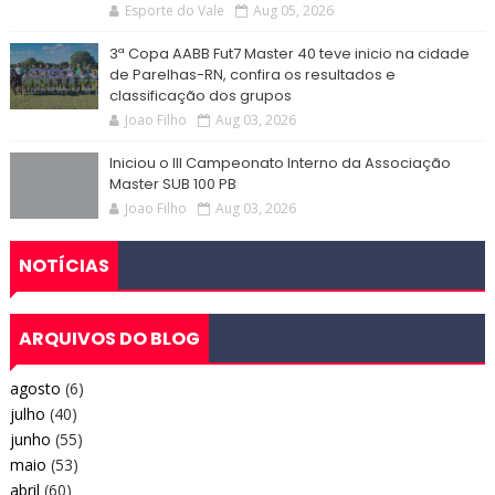
Esporte do Vale
Aug 05, 2026
3ª Copa AABB Fut7 Master 40 teve inicio na cidade
de Parelhas-RN, confira os resultados e
classificação dos grupos
Joao Filho
Aug 03, 2026
Iniciou o III Campeonato Interno da Associação
Master SUB 100 PB
Joao Filho
Aug 03, 2026
NOTÍCIAS
ARQUIVOS DO BLOG
agosto
(6)
julho
(40)
junho
(55)
maio
(53)
abril
(60)