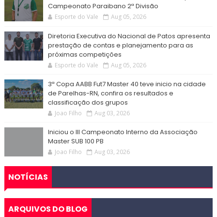
Campeonato Paraibano 2ª Divisão
Esporte do Vale
Aug 05, 2026
Diretoria Executiva do Nacional de Patos apresenta
prestação de contas e planejamento para as
próximas competições
Esporte do Vale
Aug 05, 2026
3ª Copa AABB Fut7 Master 40 teve inicio na cidade
de Parelhas-RN, confira os resultados e
classificação dos grupos
Joao Filho
Aug 03, 2026
Iniciou o III Campeonato Interno da Associação
Master SUB 100 PB
Joao Filho
Aug 03, 2026
NOTÍCIAS
ARQUIVOS DO BLOG