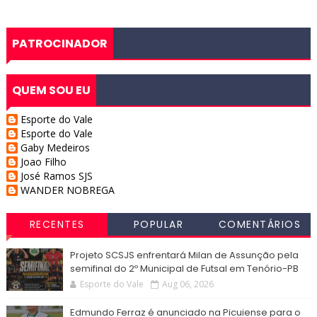
PATROCINADOR
QUEM SOU EU
Esporte do Vale
Esporte do Vale
Gaby Medeiros
Joao Filho
José Ramos SJS
WANDER NOBREGA
RECENTES
POPULAR
COMENTÁRIOS
Projeto SCSJS enfrentará Milan de Assunção pela
semifinal do 2º Municipal de Futsal em Tenório-PB
Esporte do Vale
Aug 06, 2026
Edmundo Ferraz é anunciado na Picuiense para o