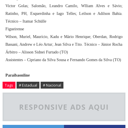
Victor Golas; Salomão, Leandro Camilo, Wlliam Alves e Sávio;
Ratinho, PH, Esquerdinha e Iago Telles; Leilson e Adilson Bahia.
Técnico – Itamar Schülle
Figueirense
Wilson, Muriel, Maurício, Kadu e Mário Henrique; Oberdan, Rodrigo
Bassani, Andrew e Léo Artur; Jean Silva e Tito. Técnico – Júnior Rocha
Árbitro – Alisson Sidnei Furtado (TO)
Assistentes – Cipriano da Silva Sousa e Fernando Gomes da Silva (TO)
Paraibaonline
Tags
# Estadual
# Nacional
RESPONSIVE ADS AQUI