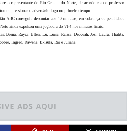
sobre o representante do Rio Grande do Norte, de acordo com o professor
ou de pressionar o adversário logo no primeiro tempo.
ão-ABC conseguiu descontar aos 40 minutos, em cobrança de penalidade
a Neto ainda expulsou uma jogadora do VF4 nos minutos finais.
s: Brena, Rayza, Ellen, Lu, Luisa, Raissa, Deborah, Josi, Laura, Thalita,
obbio, Ingred, Rawena, Ekisula, Rai e Juliana.
IVE ADS AQUI