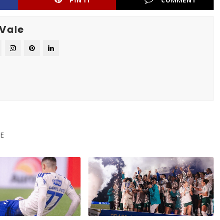
PIN IT
COMMENT
 Vale
 E