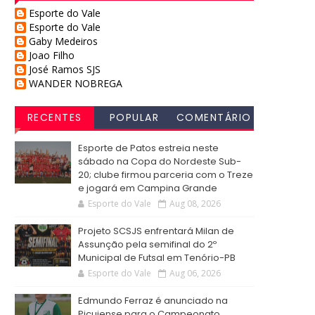
Esporte do Vale
Esporte do Vale
Gaby Medeiros
Joao Filho
José Ramos SJS
WANDER NOBREGA
RECENTES
POPULAR
COMENTÁRIO
S
Esporte de Patos estreia neste
sábado na Copa do Nordeste Sub-
20; clube firmou parceria com o Treze
e jogará em Campina Grande
Esporte do Vale
Aug 08, 2026
Projeto SCSJS enfrentará Milan de
Assunção pela semifinal do 2º
Municipal de Futsal em Tenório-PB
Esporte do Vale
Aug 06, 2026
Edmundo Ferraz é anunciado na
Picuiense para o Campeonato