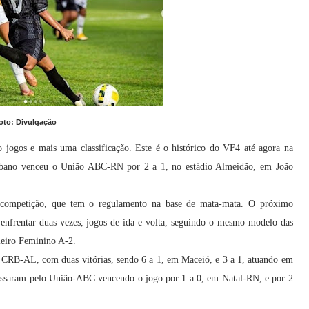
oto: Divulgação
jogos e mais uma classificação. Este é o histórico do VF4 até agora na
ibano venceu o União ABC-RN por 2 a 1, no estádio Almeidão, em João
da competição, que tem o regulamento na base de mata-mata. O próximo
 enfrentar duas vezes, jogos de ida e volta, seguindo o mesmo modelo das
ileiro Feminino A-2.
lo CRB-AL, com duas vitórias, sendo 6 a 1, em Maceió, e 3 a 1, atuando em
ssaram pelo União-ABC vencendo o jogo por 1 a 0, em Natal-RN, e por 2