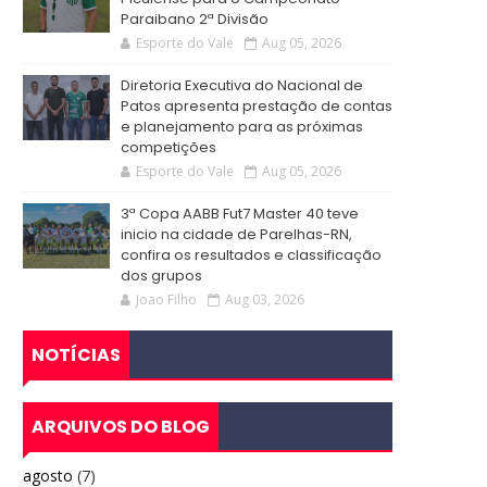
Paraibano 2ª Divisão
Esporte do Vale
Aug 05, 2026
Diretoria Executiva do Nacional de
Patos apresenta prestação de contas
e planejamento para as próximas
competições
Esporte do Vale
Aug 05, 2026
3ª Copa AABB Fut7 Master 40 teve
inicio na cidade de Parelhas-RN,
confira os resultados e classificação
dos grupos
Joao Filho
Aug 03, 2026
NOTÍCIAS
ARQUIVOS DO BLOG
agosto
(7)