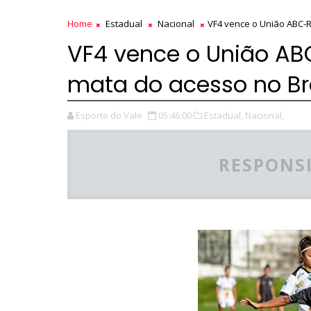
Home
Estadual
Nacional
VF4 vence o União ABC-R
VF4 vence o União A
mata do acesso no Bra
Esporte do Vale
05:46:00
Estadual,
Nacional,
RESPONSI