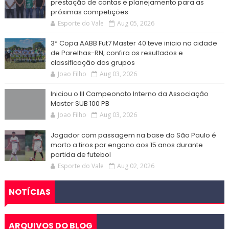
prestação de contas e planejamento para as
próximas competições
Esporte do Vale
Aug 05, 2026
3ª Copa AABB Fut7 Master 40 teve inicio na cidade
de Parelhas-RN, confira os resultados e
classificação dos grupos
Joao Filho
Aug 03, 2026
Iniciou o III Campeonato Interno da Associação
Master SUB 100 PB
Joao Filho
Aug 03, 2026
Jogador com passagem na base do São Paulo é
morto a tiros por engano aos 15 anos durante
partida de futebol
Esporte do Vale
Aug 02, 2026
NOTÍCIAS
ARQUIVOS DO BLOG