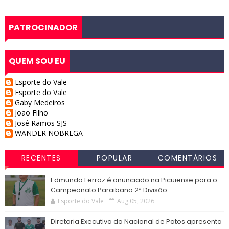
PATROCINADOR
QUEM SOU EU
Esporte do Vale
Esporte do Vale
Gaby Medeiros
Joao Filho
José Ramos SJS
WANDER NOBREGA
RECENTES
POPULAR
COMENTÁRIOS
Edmundo Ferraz é anunciado na Picuiense para o
Campeonato Paraibano 2ª Divisão
Esporte do Vale
Aug 05, 2026
Diretoria Executiva do Nacional de Patos apresenta