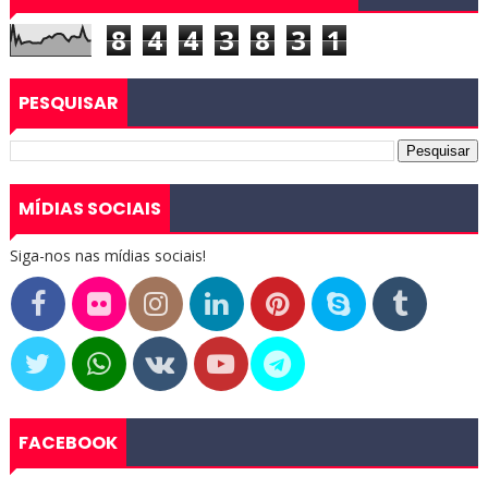
8
4
4
3
8
3
1
PESQUISAR
MÍDIAS SOCIAIS
Siga-nos nas mídias sociais!
FACEBOOK