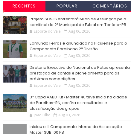
RECENTES
POPULAR
COMENTÁRIOS
Projeto SCSJS enfrentará Milan de Assunção pela
semifinal do 2º Municipal de Futsal em Tenório-PB
Esporte do Vale
Aug 06, 2026
Edmundo Ferraz é anunciado na Picuiense para o
Campeonato Paraibano 2ª Divisão
Esporte do Vale
Aug 05, 2026
Diretoria Executiva do Nacional de Patos apresenta
prestação de contas e planejamento para as
próximas competições
Esporte do Vale
Aug 05, 2026
3ª Copa AABB Fut7 Master 40 teve inicio na cidade
de Parelhas-RN, confira os resultados e
classificação dos grupos
Joao Filho
Aug 03, 2026
Iniciou o III Campeonato Interno da Associação
Master SUB 100 PB