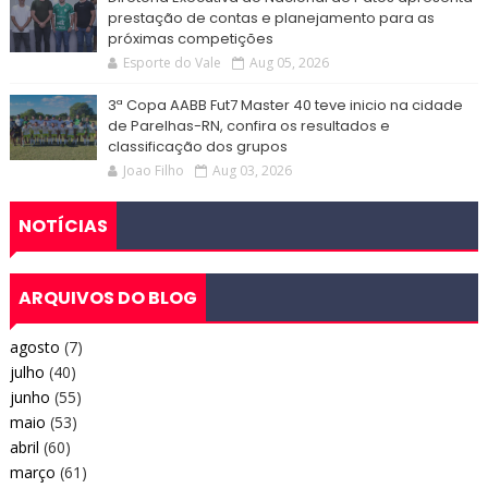
prestação de contas e planejamento para as
próximas competições
Esporte do Vale
Aug 05, 2026
3ª Copa AABB Fut7 Master 40 teve inicio na cidade
de Parelhas-RN, confira os resultados e
classificação dos grupos
Joao Filho
Aug 03, 2026
NOTÍCIAS
ARQUIVOS DO BLOG
agosto
(7)
julho
(40)
junho
(55)
maio
(53)
abril
(60)
março
(61)