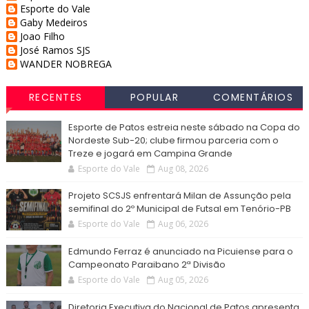
Esporte do Vale
Gaby Medeiros
Joao Filho
José Ramos SJS
WANDER NOBREGA
RECENTES
POPULAR
COMENTÁRIOS
Esporte de Patos estreia neste sábado na Copa do
Nordeste Sub-20; clube firmou parceria com o
Treze e jogará em Campina Grande
Esporte do Vale
Aug 08, 2026
Projeto SCSJS enfrentará Milan de Assunção pela
semifinal do 2º Municipal de Futsal em Tenório-PB
Esporte do Vale
Aug 06, 2026
Edmundo Ferraz é anunciado na Picuiense para o
Campeonato Paraibano 2ª Divisão
Esporte do Vale
Aug 05, 2026
Diretoria Executiva do Nacional de Patos apresenta