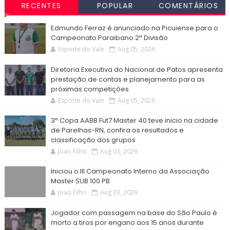
RECENTES
POPULAR
COMENTÁRIOS
Edmundo Ferraz é anunciado na Picuiense para o
Campeonato Paraibano 2ª Divisão
Esporte do Vale
Aug 05, 2026
Diretoria Executiva do Nacional de Patos apresenta
prestação de contas e planejamento para as
próximas competições
Esporte do Vale
Aug 05, 2026
3ª Copa AABB Fut7 Master 40 teve inicio na cidade
de Parelhas-RN, confira os resultados e
classificação dos grupos
Joao Filho
Aug 03, 2026
Iniciou o III Campeonato Interno da Associação
Master SUB 100 PB
Joao Filho
Aug 03, 2026
Jogador com passagem na base do São Paulo é
morto a tiros por engano aos 15 anos durante