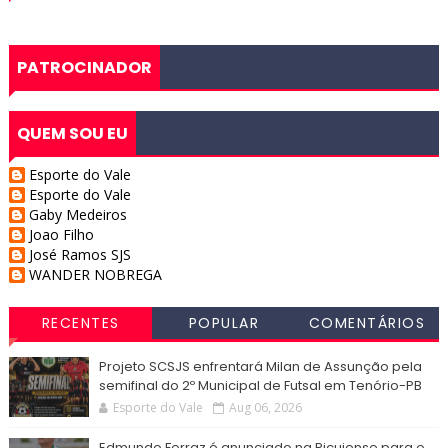
PATROCINADOR
QUEM SOU EU
Esporte do Vale
Esporte do Vale
Gaby Medeiros
Joao Filho
José Ramos SJS
WANDER NOBREGA
RECENTES
POPULAR
COMENTÁRIOS
Projeto SCSJS enfrentará Milan de Assunção pela
semifinal do 2º Municipal de Futsal em Tenório-PB
Esporte do Vale
Aug 06, 2026
Edmundo Ferraz é anunciado na Picuiense para o