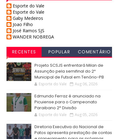
Esporte do Vale
Esporte do Vale
Gaby Medeiros
Joao Filho
José Ramos SJS
WANDER NOBREGA
RECENTES
POPULAR
COMENTÁRIO
S
Projeto SCSJS enfrentará Milan de
Assunção pela semifinal do 2º
Municipal de Futsal em Tenório-PB
Esporte do Vale
Aug 06, 2026
Edmundo Ferraz é anunciado na
Picuiense para o Campeonato
Paraibano 2ª Divisão
Esporte do Vale
Aug 05, 2026
Diretoria Executiva do Nacional de
Patos apresenta prestação de contas
e planejamento para as próximas