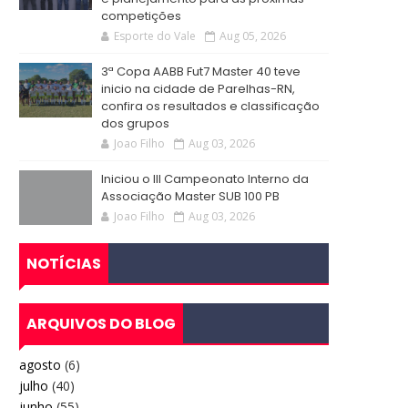
competições
Esporte do Vale
Aug 05, 2026
3ª Copa AABB Fut7 Master 40 teve
inicio na cidade de Parelhas-RN,
confira os resultados e classificação
dos grupos
Joao Filho
Aug 03, 2026
Iniciou o III Campeonato Interno da
Associação Master SUB 100 PB
Joao Filho
Aug 03, 2026
NOTÍCIAS
ARQUIVOS DO BLOG
agosto
(6)
julho
(40)
junho
(55)