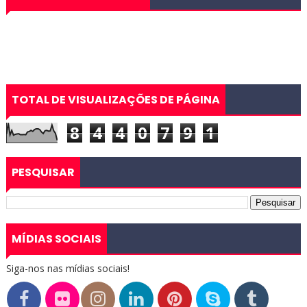
TOTAL DE VISUALIZAÇÕES DE PÁGINA
8
4
4
0
7
9
1
PESQUISAR
MÍDIAS SOCIAIS
Siga-nos nas mídias sociais!