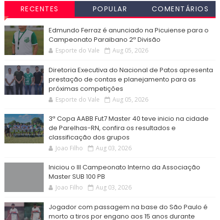
RECENTES
POPULAR
COMENTÁRIOS
Edmundo Ferraz é anunciado na Picuiense para o
Campeonato Paraibano 2ª Divisão
Esporte do Vale
Aug 05, 2026
Diretoria Executiva do Nacional de Patos apresenta
prestação de contas e planejamento para as
próximas competições
Esporte do Vale
Aug 05, 2026
3ª Copa AABB Fut7 Master 40 teve inicio na cidade
de Parelhas-RN, confira os resultados e
classificação dos grupos
Joao Filho
Aug 03, 2026
Iniciou o III Campeonato Interno da Associação
Master SUB 100 PB
Joao Filho
Aug 03, 2026
Jogador com passagem na base do São Paulo é
morto a tiros por engano aos 15 anos durante