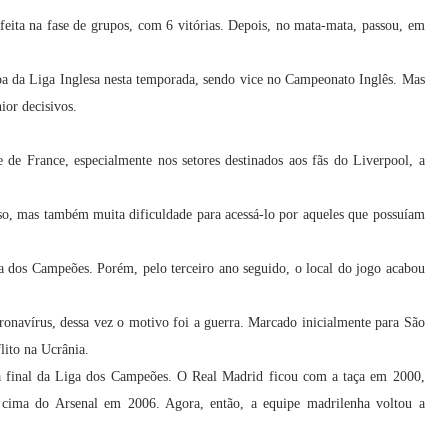
feita na fase de grupos, com 6 vitórias. Depois, no mata-mata, passou, em
pa da Liga Inglesa nesta temporada, sendo vice no Campeonato Inglês. Mas
ior decisivos.
de France, especialmente nos setores destinados aos fãs do Liverpool, a
sso, mas também muita dificuldade para acessá-lo por aqueles que possuíam
ga dos Campeões. Porém, pelo terceiro ano seguido, o local do jogo acabou
ronavírus, dessa vez o motivo foi a guerra. Marcado inicialmente para São
lito na Ucrânia.
ma final da Liga dos Campeões. O Real Madrid ficou com a taça em 2000,
 cima do Arsenal em 2006. Agora, então, a equipe madrilenha voltou a