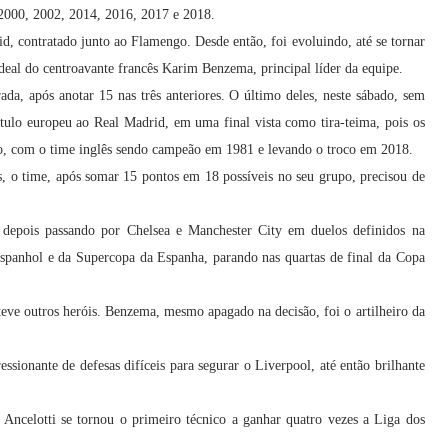
2000, 2002, 2014, 2016, 2017 e 2018.
d, contratado junto ao Flamengo. Desde então, foi evoluindo, até se tornar
ideal do centroavante francês Karim Benzema, principal líder da equipe.
da, após anotar 15 nas três anteriores. O último deles, neste sábado, sem
ítulo europeu ao Real Madrid, em uma final vista como tira-teima, pois os
io, com o time inglês sendo campeão em 1981 e levando o troco em 2018.
s, o time, após somar 15 pontos em 18 possíveis no seu grupo, precisou de
 depois passando por Chelsea e Manchester City em duelos definidos na
spanhol e da Supercopa da Espanha, parando nas quartas de final da Copa
 teve outros heróis. Benzema, mesmo apagado na decisão, foi o artilheiro da
sionante de defesas difíceis para segurar o Liverpool, até então brilhante
, Ancelotti se tornou o primeiro técnico a ganhar quatro vezes a Liga dos