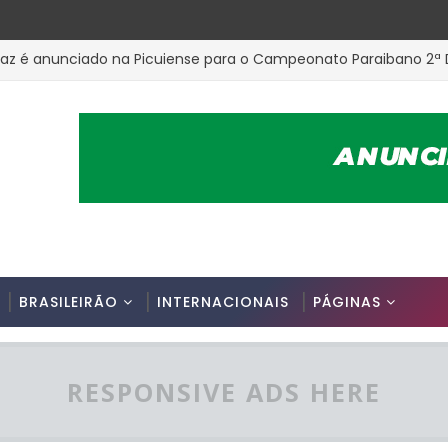
az é anunciado na Picuiense para o Campeonato Paraibano 2ª 
cutiva do Nacional de Patos apresenta prestação de contas e 
Fut7 Master 40 teve inicio na cidade de Parelhas-RN, confira os
 Campeonato Interno da Associação Master SUB 100 PB
agem na base do São Paulo é morto a tiros por engano aos 15 
BRASILEIRÃO
INTERNACIONAIS
PÁGINAS
RESPONSIVE ADS HERE