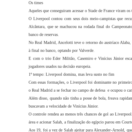
Os times
Aqueles que conseguiram acessar o Stade de France viram os t
O Liverpool contou com seus dois meio-campistas que recu
Alcântara, que se machucou na rodada final do Campeonato
banco de reservas.
No Real Madrid, Ancelotti teve o retorno do austríaco Alaba, 
à final no banco, optando por Valverde.
E com o trio Eder Militão, Casemiro e Vinícius Júnior esca
jogadores usados na decisão europeia.
1º tempo: Liverpool domina, mas leva susto no fim
Com essas formações, o Liverpool foi dominante no primeiro 
o Real Madrid a se fechar no campo de defesa e ocupou o ca
Além disso, quando não tinha a posse de bola, freava rapidam
buscavam a velocidade de Vinícius Júnior.
O controle rendeu ao menos três chances de gol ao Liverpool
área e acionar Salah, a finalização do egípcio parou em Court
Aos 19, foi a vez de Salah ajeitar para Alexander-Arnold, q