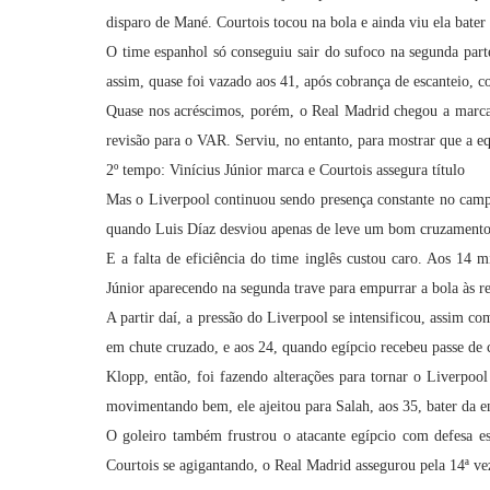
disparo de Mané. Courtois tocou na bola e ainda viu ela bater
O time espanhol só conseguiu sair do sufoco na segunda par
assim, quase foi vazado aos 41, após cobrança de escanteio, 
Quase nos acréscimos, porém, o Real Madrid chegou a marc
revisão para o VAR. Serviu, no entanto, para mostrar que a eq
2º tempo: Vinícius Júnior marca e Courtois assegura título
Mas o Liverpool continuou sendo presença constante no campo
quando Luis Díaz desviou apenas de leve um bom cruzamento
E a falta de eficiência do time inglês custou caro. Aos 14 
Júnior aparecendo na segunda trave para empurrar a bola às re
A partir daí, a pressão do Liverpool se intensificou, assim co
em chute cruzado, e aos 24, quando egípcio recebeu passe de
Klopp, então, foi fazendo alterações para tornar o Liverpool
movimentando bem, ele ajeitou para Salah, aos 35, bater da e
O goleiro também frustrou o atacante egípcio com defesa es
Courtois se agigantando, o Real Madrid assegurou pela 14ª ve