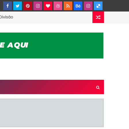
Divisão
planejamento para as próximas competições
 resultados e classificação dos grupos
anos durante partida de futebol