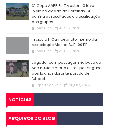
3ª Copa AABB Fut7 Master 40 teve
inicio na cidade de Parelhas-RN,
confira os resultados e classificação
dos grupos
Joao Filho
Aug 03, 2026
Iniciou o III Campeonato Interno da
Associação Master SUB 100 PB
Joao Filho
Aug 03, 2026
Jogador com passagem na base do
São Paulo é morto a tiros por engano
aos 15 anos durante partida de
futebol
Esporte do Vale
Aug 02, 2026
NOTÍCIAS
ARQUIVOS DO BLOG