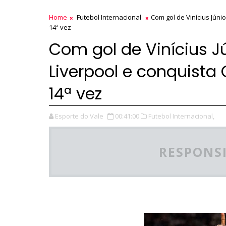
Home
Futebol Internacional
Com gol de Vinícius Jún
14ª vez
Com gol de Vinícius J
Liverpool e conquist
14ª vez
Esporte do Vale
00:41:00
Futebol Internacional,
RESPONSI