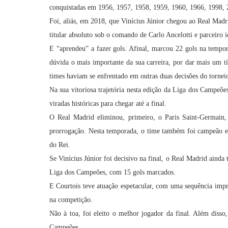
conquistadas em 1956, 1957, 1958, 1959, 1960, 1966, 1998, 
Foi, aliás, em 2018, que Vinícius Júnior chegou ao Real Madri
titular absoluto sob o comando de Carlo Ancelotti e parceiro 
E “aprendeu” a fazer gols. Afinal, marcou 22 gols na tempora
dúvida o mais importante da sua carreira, por dar mais um t
times haviam se enfrentado em outras duas decisões do torne
Na sua vitoriosa trajetória nesta edição da Liga dos Campeõe
viradas históricas para chegar até a final.
O Real Madrid eliminou, primeiro, o Paris Saint-Germain,
prorrogação. Nesta temporada, o time também foi campeão e
do Rei.
Se Vinícius Júnior foi decisivo na final, o Real Madrid ainda
Liga dos Campeões, com 15 gols marcados.
E Courtois teve atuação espetacular, com uma sequência impres
na competição.
Não à toa, foi eleito o melhor jogador da final. Além disso
Campeões.