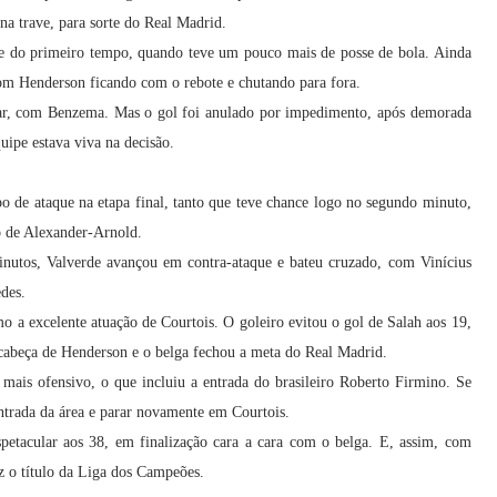
 na trave, para sorte do Real Madrid.
te do primeiro tempo, quando teve um pouco mais de posse de bola. Ainda
com Henderson ficando com o rebote e chutando para fora.
ar, com Benzema. Mas o gol foi anulado por impedimento, após demorada
uipe estava viva na decisão.
 de ataque na etapa final, tanto que teve chance logo no segundo minuto,
 de Alexander-Arnold.
minutos, Valverde avançou em contra-ataque e bateu cruzado, com Vinícius
des.
mo a excelente atuação de Courtois. O goleiro evitou o gol de Salah aos 19,
 cabeça de Henderson e o belga fechou a meta do Real Madrid.
 mais ofensivo, o que incluiu a entrada do brasileiro Roberto Firmino. Se
ntrada da área e parar novamente em Courtois.
petacular aos 38, em finalização cara a cara com o belga. E, assim, com
z o título da Liga dos Campeões.