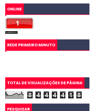
ONLINE
REDE PRIMEIRO MINUTO
TOTAL DE VISUALIZAÇÕES DE PÁGINA
8
4
4
4
4
1
8
PESQUISAR