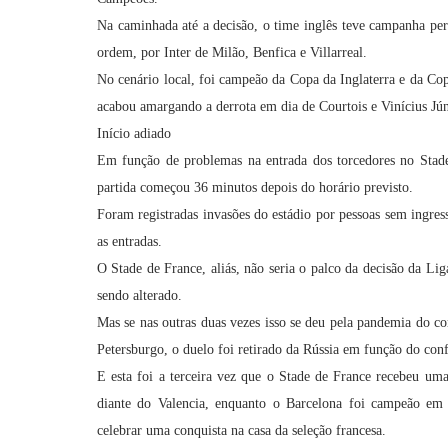
Na caminhada até a decisão, o time inglês teve campanha per
ordem, por Inter de Milão, Benfica e Villarreal.
No cenário local, foi campeão da Copa da Inglaterra e da Co
acabou amargando a derrota em dia de Courtois e Vinícius Jún
Início adiado
Em função de problemas na entrada dos torcedores no Stade 
partida começou 36 minutos depois do horário previsto.
Foram registradas invasões do estádio por pessoas sem ingre
as entradas.
O Stade de France, aliás, não seria o palco da decisão da Li
sendo alterado.
Mas se nas outras duas vezes isso se deu pela pandemia do co
Petersburgo, o duelo foi retirado da Rússia em função do conf
E esta foi a terceira vez que o Stade de France recebeu u
diante do Valencia, enquanto o Barcelona foi campeão em
celebrar uma conquista na casa da seleção francesa.