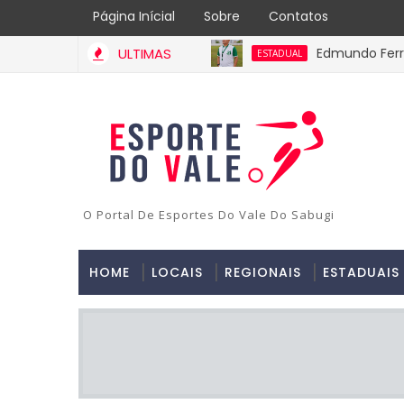
Página Inícial
Sobre
Contatos
ULTIMAS
Edmundo Ferr
ESTADUAL
Diretoria Exe
ESTADUAL
3ª Copa AABB 
REGIONAL
Iniciou o III
ESTADUAL
Jogador com pass
LUTO
O Portal De Esportes Do Vale Do Sabugi
HOME
LOCAIS
REGIONAIS
ESTADUAIS