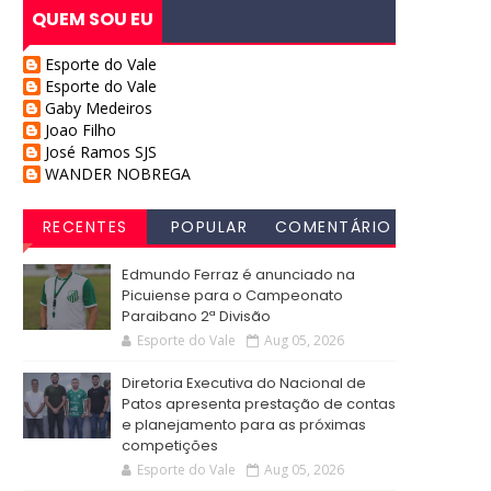
QUEM SOU EU
Esporte do Vale
Esporte do Vale
Gaby Medeiros
Joao Filho
José Ramos SJS
WANDER NOBREGA
RECENTES
POPULAR
COMENTÁRIO
S
Edmundo Ferraz é anunciado na
Picuiense para o Campeonato
Paraibano 2ª Divisão
Esporte do Vale
Aug 05, 2026
Diretoria Executiva do Nacional de
Patos apresenta prestação de contas
e planejamento para as próximas
competições
Esporte do Vale
Aug 05, 2026