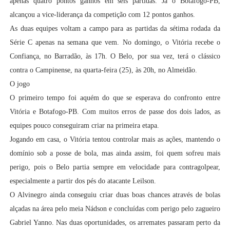
apenas quatro pontos ganhos em seis partidas. Já o Botafogo-PB,
alcançou a vice-liderança da competição com 12 pontos ganhos.
As duas equipes voltam a campo para as partidas da sétima rodada da
Série C apenas na semana que vem. No domingo, o Vitória recebe o
Confiança, no Barradão, às 17h. O Belo, por sua vez, terá o clássico
contra o Campinense, na quarta-feira (25), às 20h, no Almeidão.
O jogo
O primeiro tempo foi aquém do que se esperava do confronto entre
Vitória e Botafogo-PB. Com muitos erros de passe dos dois lados, as
equipes pouco conseguiram criar na primeira etapa.
Jogando em casa, o Vitória tentou controlar mais as ações, mantendo o
domínio sob a posse de bola, mas ainda assim, foi quem sofreu mais
perigo, pois o Belo partia sempre em velocidade para contragolpear,
especialmente a partir dos pés do atacante Leilson.
O Alvinegro ainda conseguiu criar duas boas chances através de bolas
alçadas na área pelo meia Nádson e concluídas com perigo pelo zagueiro
Gabriel Yanno. Nas duas oportunidades, os arremates passaram perto da