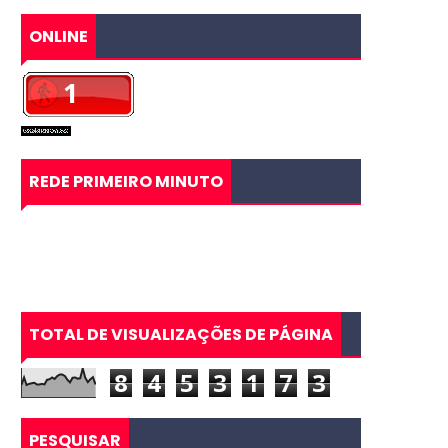
ONLINE
REDE PRIMEIRO MINUTO
TOTAL DE VISUALIZAÇÕES DE PÁGINA
8
4
5
3
1
7
3
PESQUISAR