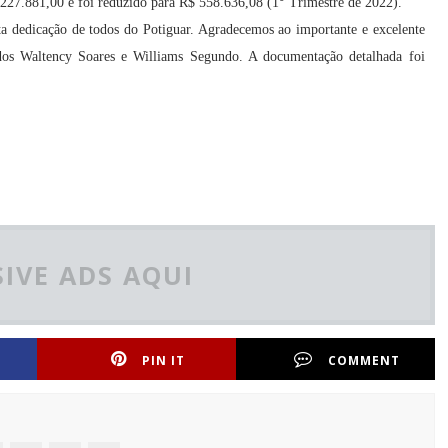
1.227.881,00 e foi reduzido para R$ 558.636,08 (1° Trimestre de 2022).
ta dedicação de todos do Potiguar. Agradecemos ao importante e excelente
dos Waltency Soares e Williams Segundo. A documentação detalhada foi
IVE ADS AQUI
PIN IT
COMMENT