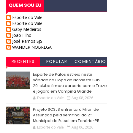
QUEM SOU EU
Esporte do Vale
Esporte do Vale
Gaby Medeiros
Joao Filho
José Ramos SJS
WANDER NOBREGA
RECENTES
POPULAR
COMENTÁRIO
S
Esporte de Patos estreia neste
sábado na Copa do Nordeste Sub-
20; clube firmou parceria com o Treze
e jogará em Campina Grande
Esporte do Vale
Aug 08, 2026
Projeto SCSJS enfrentará Milan de
Assunção pela semifinal do 2º
Municipal de Futsal em Tenório-PB
Esporte do Vale
Aug 06, 2026