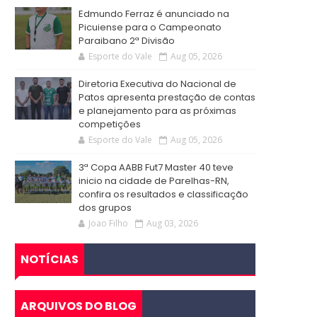
Edmundo Ferraz é anunciado na
Picuiense para o Campeonato
Paraibano 2ª Divisão
Esporte do Vale
Aug 05, 2026
Diretoria Executiva do Nacional de
Patos apresenta prestação de contas
e planejamento para as próximas
competições
Esporte do Vale
Aug 05, 2026
3ª Copa AABB Fut7 Master 40 teve
inicio na cidade de Parelhas-RN,
confira os resultados e classificação
dos grupos
Joao Filho
Aug 03, 2026
NOTÍCIAS
ARQUIVOS DO BLOG