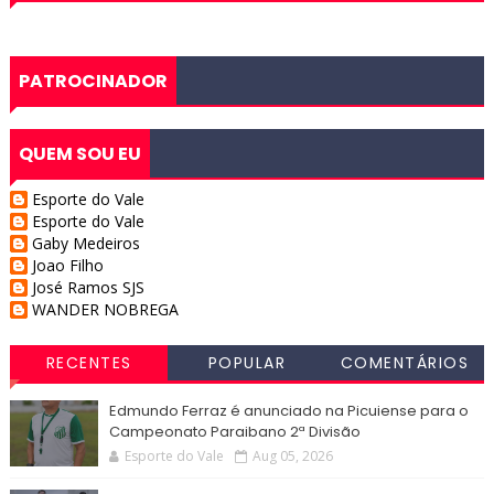
PATROCINADOR
QUEM SOU EU
Esporte do Vale
Esporte do Vale
Gaby Medeiros
Joao Filho
José Ramos SJS
WANDER NOBREGA
RECENTES
POPULAR
COMENTÁRIOS
Edmundo Ferraz é anunciado na Picuiense para o
Campeonato Paraibano 2ª Divisão
Esporte do Vale
Aug 05, 2026