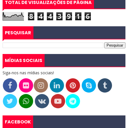
TOTAL DE VISUALIZAÇÕES DE PÁGINA
8
4
4
3
9
1
6
PESQUISAR
MÍDIAS SOCIAIS
Siga-nos nas mídias sociais!
FACEBOOK