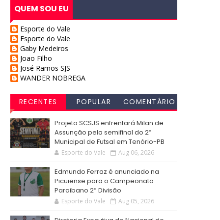
QUEM SOU EU
Esporte do Vale
Esporte do Vale
Gaby Medeiros
Joao Filho
José Ramos SJS
WANDER NOBREGA
RECENTES
POPULAR
COMENTÁRIO
S
Projeto SCSJS enfrentará Milan de
Assunção pela semifinal do 2º
Municipal de Futsal em Tenório-PB
Esporte do Vale
Aug 06, 2026
Edmundo Ferraz é anunciado na
Picuiense para o Campeonato
Paraibano 2ª Divisão
Esporte do Vale
Aug 05, 2026