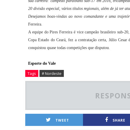
sua carreira: campeão paraibano sub-17 em 2016, tricampeão
20 divisão especial, vários títulos regionais, além de já ter 
Desejamos boas-vindas ao novo comandante e uma trajetóri
Ferreira.
A equipe do Pires Ferreira é vice campeão brasileiro sub-20
Copa Estado do Ceará, fez a contratação certa, Júlio Cesa
conquistou quase todas competições que disputou.
Esporte do Vale
Tags
# Nordeste
RESPONS
TWEET
SHARE