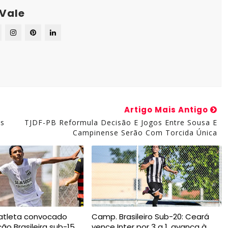
 Vale
Artigo Mais Antigo
os
TJDF-PB Reformula Decisão E Jogos Entre Sousa E
Campinense Serão Com Torcida Única
atleta convocado
Camp. Brasileiro Sub-20: Ceará
ão Brasileira sub-15
vence Inter por 3 a 1, avança à