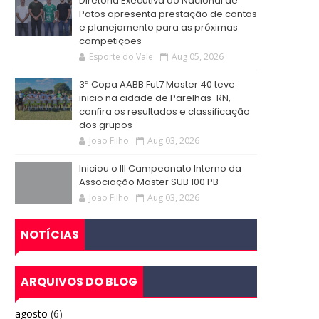
Diretoria Executiva do Nacional de
Patos apresenta prestação de contas
e planejamento para as próximas
competições
Esporte do Vale
Aug 05, 2026
3ª Copa AABB Fut7 Master 40 teve
inicio na cidade de Parelhas-RN,
confira os resultados e classificação
dos grupos
Joao Filho
Aug 03, 2026
Iniciou o III Campeonato Interno da
Associação Master SUB 100 PB
Joao Filho
Aug 03, 2026
NOTÍCIAS
ARQUIVOS DO BLOG
agosto
(6)