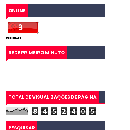
ONLINE
REDE PRIMEIRO MINUTO
TOTAL DE VISUALIZAÇÕES DE PÁGINA
8
4
5
2
4
0
5
PESQUISAR