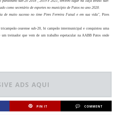
 paraibano sub-20 2018 , 2019 e 2021, terceiro lugar na Taça Brasil sub-
atuado como secretário de esportes no município de Patos no ano 2020.
a de muito sucesso no time Pires Ferreira Futsal e em sua vida"
, Pires
, tricampeão cearense sub-20, bi campeão intermunicipal e conquistou uma
r é um treinador que vem de um trabalho espetacular na AABB Patos onde
IVE ADS AQUI
PIN IT
COMMENT