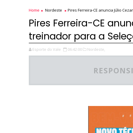
Home
Nordeste
Pires Ferreira-CE anuncia Júlio Cez
Pires Ferreira-CE anu
treinador para a Seleç
Esporte do Vale
06:42:00
Nordeste,
RESPONSI