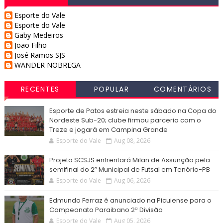
Esporte do Vale
Esporte do Vale
Gaby Medeiros
Joao Filho
José Ramos SJS
WANDER NOBREGA
RECENTES
POPULAR
COMENTÁRIOS
Esporte de Patos estreia neste sábado na Copa do
Nordeste Sub-20; clube firmou parceria com o
Treze e jogará em Campina Grande
Esporte do Vale
Aug 08, 2026
Projeto SCSJS enfrentará Milan de Assunção pela
semifinal do 2º Municipal de Futsal em Tenório-PB
Esporte do Vale
Aug 06, 2026
Edmundo Ferraz é anunciado na Picuiense para o
Campeonato Paraibano 2ª Divisão
Esporte do Vale
Aug 05, 2026