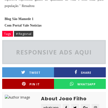
população." Ressaltou
Blog São Mamede 1
Com Portal Vale Notícias
Tags
# Regional
RESPONSIVE ADS AQUI
TWEET
SHARE
PIN IT
WHATSAPP
About Joao Filho
whatsapp