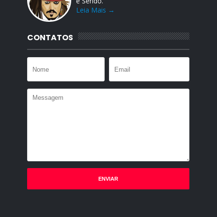
e Seridó.
Leia Mais →
CONTATOS