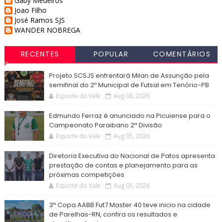
Gaby Medeiros
Joao Filho
José Ramos SJS
WANDER NOBREGA
RECENTES
POPULAR
COMENTÁRIOS
Projeto SCSJS enfrentará Milan de Assunção pela
semifinal do 2º Municipal de Futsal em Tenório-PB
Esporte do Vale
Aug 06, 2026
Edmundo Ferraz é anunciado na Picuiense para o
Campeonato Paraibano 2ª Divisão
Esporte do Vale
Aug 05, 2026
Diretoria Executiva do Nacional de Patos apresenta
prestação de contas e planejamento para as
próximas competições
Esporte do Vale
Aug 05, 2026
3ª Copa AABB Fut7 Master 40 teve inicio na cidade
de Parelhas-RN, confira os resultados e