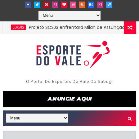
Projeto SCSJS enfrentará Milan de Assunção pela semifina
CAIS
O Portal De Esportes Do Vale Do Sabugi