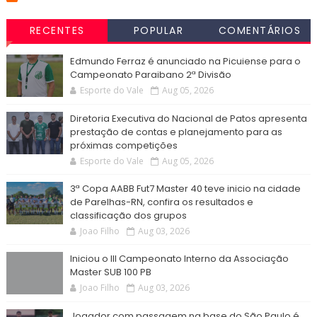
RECENTES
POPULAR
COMENTÁRIOS
Edmundo Ferraz é anunciado na Picuiense para o
Campeonato Paraibano 2ª Divisão
Esporte do Vale
Aug 05, 2026
Diretoria Executiva do Nacional de Patos apresenta
prestação de contas e planejamento para as
próximas competições
Esporte do Vale
Aug 05, 2026
3ª Copa AABB Fut7 Master 40 teve inicio na cidade
de Parelhas-RN, confira os resultados e
classificação dos grupos
Joao Filho
Aug 03, 2026
Iniciou o III Campeonato Interno da Associação
Master SUB 100 PB
Joao Filho
Aug 03, 2026
Jogador com passagem na base do São Paulo é