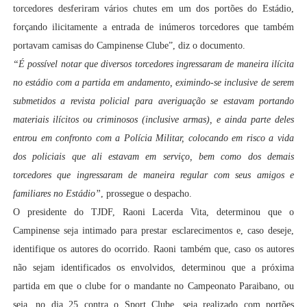
torcedores desferiram vários chutes em um dos portões do Estádio,
forçando ilicitamente a entrada de inúmeros torcedores que também
portavam camisas do Campinense Clube”, diz o documento.
“É possível notar que diversos torcedores ingressaram de maneira ilícita
no estádio com a partida em andamento, eximindo-se inclusive de serem
submetidos a revista policial para averiguação se estavam portando
materiais ilícitos ou criminosos (inclusive armas), e ainda parte deles
entrou em confronto com a Polícia Militar, colocando em risco a vida
dos policiais que ali estavam em serviço, bem como dos demais
torcedores que ingressaram de maneira regular com seus amigos e
familiares no Estádio”
, prossegue o despacho.
O presidente do TJDF, Raoni Lacerda Vita, determinou que o
Campinense seja intimado para prestar esclarecimentos e, caso deseje,
identifique os autores do ocorrido. Raoni também que, caso os autores
não sejam identificados os envolvidos, determinou que a próxima
partida em que o clube for o mandante no Campeonato Paraibano, ou
seja, no dia 25 contra o Sport Clube, seja realizado com portões