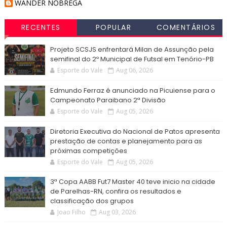
WANDER NOBREGA
RECENTES
POPULAR
COMENTÁRIOS
Projeto SCSJS enfrentará Milan de Assunção pela
semifinal do 2º Municipal de Futsal em Tenório-PB
Esporte do Vale
Aug 06, 2026
Edmundo Ferraz é anunciado na Picuiense para o
Campeonato Paraibano 2ª Divisão
Esporte do Vale
Aug 05, 2026
Diretoria Executiva do Nacional de Patos apresenta
prestação de contas e planejamento para as
próximas competições
Esporte do Vale
Aug 05, 2026
3ª Copa AABB Fut7 Master 40 teve inicio na cidade
de Parelhas-RN, confira os resultados e
classificação dos grupos
Joao Filho
Aug 03, 2026