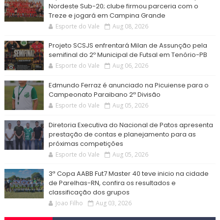
Nordeste Sub-20; clube firmou parceria com o
Treze e jogará em Campina Grande
Esporte do Vale
Aug 08, 2026
Projeto SCSJS enfrentará Milan de Assunção pela
semifinal do 2º Municipal de Futsal em Tenório-PB
Esporte do Vale
Aug 06, 2026
Edmundo Ferraz é anunciado na Picuiense para o
Campeonato Paraibano 2ª Divisão
Esporte do Vale
Aug 05, 2026
Diretoria Executiva do Nacional de Patos apresenta
prestação de contas e planejamento para as
próximas competições
Esporte do Vale
Aug 05, 2026
3ª Copa AABB Fut7 Master 40 teve inicio na cidade
de Parelhas-RN, confira os resultados e
classificação dos grupos
Joao Filho
Aug 03, 2026