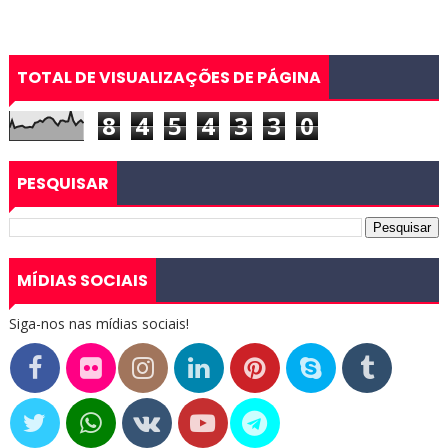
TOTAL DE VISUALIZAÇÕES DE PÁGINA
8
4
5
4
3
3
0
PESQUISAR
MÍDIAS SOCIAIS
Siga-nos nas mídias sociais!