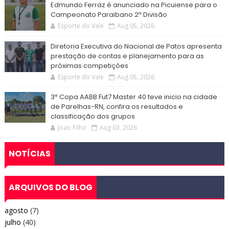
Edmundo Ferraz é anunciado na Picuiense para o
Campeonato Paraibano 2ª Divisão
Esporte do Vale
Aug 05, 2026
Diretoria Executiva do Nacional de Patos apresenta
prestação de contas e planejamento para as
próximas competições
Esporte do Vale
Aug 05, 2026
3ª Copa AABB Fut7 Master 40 teve inicio na cidade
de Parelhas-RN, confira os resultados e
classificação dos grupos
Joao Filho
Aug 03, 2026
NOTÍCIAS
ARQUIVOS DO BLOG
agosto
(7)
julho
(40)