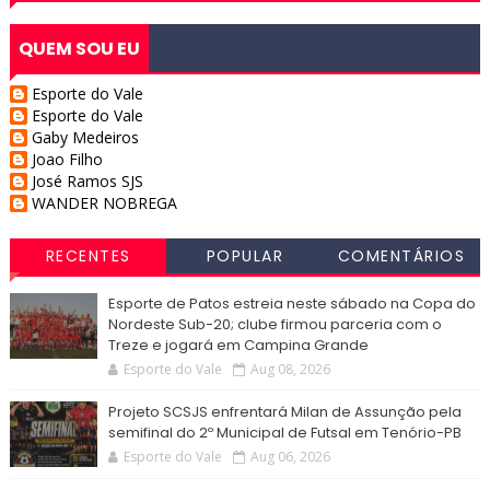
QUEM SOU EU
Esporte do Vale
Esporte do Vale
Gaby Medeiros
Joao Filho
José Ramos SJS
WANDER NOBREGA
RECENTES
POPULAR
COMENTÁRIOS
Esporte de Patos estreia neste sábado na Copa do
Nordeste Sub-20; clube firmou parceria com o
Treze e jogará em Campina Grande
Esporte do Vale
Aug 08, 2026
Projeto SCSJS enfrentará Milan de Assunção pela
semifinal do 2º Municipal de Futsal em Tenório-PB
Esporte do Vale
Aug 06, 2026