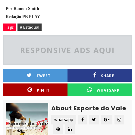
Por Ramon Smith
Redação PB PLAY
Tags
# Estadual
RESPONSIVE ADS AQUI
TWEET
SHARE
PIN IT
WHATSAPP
About Esporte do Vale
whatsapp