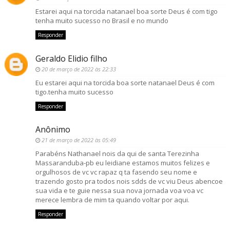
Estarei aqui na torcida natanael boa sorte Deus é com tigo
tenha muito sucesso no Brasil e no mundo
Responder
Geraldo Elidio filho
20 de março de 2022 às 22:33
Eu estarei aqui na torcida boa sorte natanael Deus é com
tigo.tenha muito sucesso
Responder
Anônimo
21 de março de 2022 às 05:49
Parabéns Nathanael nois da qui de santa Terezinha
Massaranduba-pb eu leidiane estamos muitos felizes e
orgulhosos de vc vc rapaz q ta fasendo seu nome e
trazendo gosto pra todos nois sdds de vc viu Deus abencoe
sua vida e te guie nessa sua nova jornada voa voa vc
merece lembra de mim ta quando voltar por aqui.
Responder