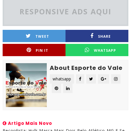
RESPONSIVE ADS AQUI
TWEET
SHARE
PIN IT
WHATSAPP
About Esporte do Vale
whatsapp
Artigo Mais Novo
Recordista: Hulk Marca Mais Dois Pelo Atlético-MG E Se