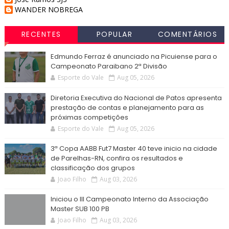
WANDER NOBREGA
RECENTES
POPULAR
COMENTÁRIOS
Edmundo Ferraz é anunciado na Picuiense para o
Campeonato Paraibano 2ª Divisão
Esporte do Vale
Aug 05, 2026
Diretoria Executiva do Nacional de Patos apresenta
prestação de contas e planejamento para as
próximas competições
Esporte do Vale
Aug 05, 2026
3ª Copa AABB Fut7 Master 40 teve inicio na cidade
de Parelhas-RN, confira os resultados e
classificação dos grupos
Joao Filho
Aug 03, 2026
Iniciou o III Campeonato Interno da Associação
Master SUB 100 PB
Joao Filho
Aug 03, 2026