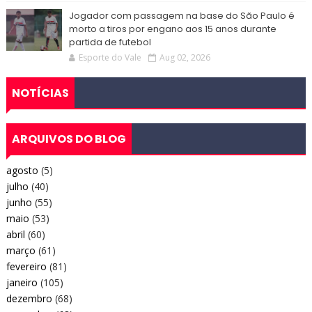
Jogador com passagem na base do São Paulo é
morto a tiros por engano aos 15 anos durante
partida de futebol
Esporte do Vale
Aug 02, 2026
NOTÍCIAS
ARQUIVOS DO BLOG
agosto
(5)
julho
(40)
junho
(55)
maio
(53)
abril
(60)
março
(61)
fevereiro
(81)
janeiro
(105)
dezembro
(68)