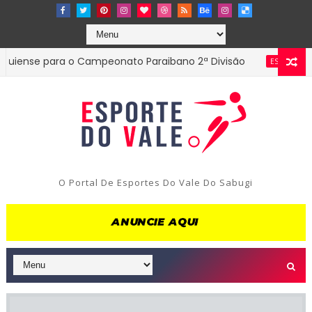
se para o Campeonato Paraibano 2ª Divisão
Diret
ESTADUAL
O Portal De Esportes Do Vale Do Sabugi