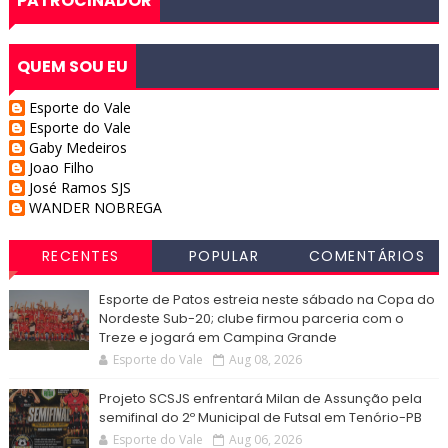
PATROCINADOR
QUEM SOU EU
Esporte do Vale
Esporte do Vale
Gaby Medeiros
Joao Filho
José Ramos SJS
WANDER NOBREGA
RECENTES
POPULAR
COMENTÁRIOS
Esporte de Patos estreia neste sábado na Copa do
Nordeste Sub-20; clube firmou parceria com o
Treze e jogará em Campina Grande
Esporte do Vale
Aug 08, 2026
Projeto SCSJS enfrentará Milan de Assunção pela
semifinal do 2º Municipal de Futsal em Tenório-PB
Esporte do Vale
Aug 06, 2026