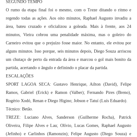
SEGUNDO TEMPO
O rumo da etapa final foi o mesmo, com o Treze ditando o ritmo e
regendo todas as ações. Aos oito minutos, Raphael Augusto invadiu a
área, bateu cruzado e oficializou a goleada. Mais à frente, aos 24
minutos, Vieira cobrou uma penalidade máxima, mas o goleiro do
Carneiro evitou que o prejuízo fosse maior. No entanto, ele evitou por
alguns minutos. Isso porque, seis minutos depois, Diego Souza arriscou
um chutaço de perto da entrada da área e marcou o gol mais bonito da
partida, acertando o ângulo e definindo o placar da partida.
ESCALAÇÕES
SPORT LAGOA SECA: Gustavo Henrique, Ailton (David), Felipe
Ramos, Gabriel (Erick) e Ramon (Valber); Fernando Pires (Breno),
Rogério Xodó, Renan e Diego Higino; Jobson e Tatuí (Luís Eduardo).
Técnico: Betão.
TREZE: Luciano Alves, Sanderson (Guilherme Rocha), Patrick
Oliveira, Filipe Alves e Lau; Olívio, Lucas Gomes, Raphael Augusto
(Jefinho) e Carlinhos (Ramonzin); Felipe Augusto (Diego Souza) e