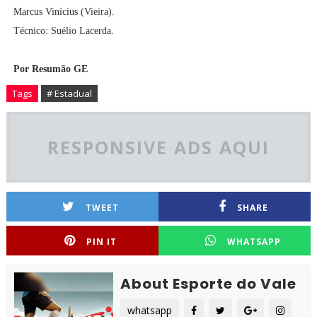
Marcus Vinícius (Vieira).
Técnico: Suélio Lacerda.
Por Resumão GE
Tags
# Estadual
RESPONSIVE ADS AQUI
TWEET
SHARE
PIN IT
WHATSAPP
About Esporte do Vale
whatsapp