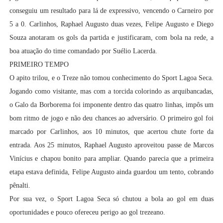
conseguiu um resultado para lá de expressivo, vencendo o Carneiro por
5 a 0. Carlinhos, Raphael Augusto duas vezes, Felipe Augusto e Diego
Souza anotaram os gols da partida e justificaram, com bola na rede, a
boa atuação do time comandado por Suélio Lacerda.
PRIMEIRO TEMPO
O apito trilou, e o Treze não tomou conhecimento do Sport Lagoa Seca.
Jogando como visitante, mas com a torcida colorindo as arquibancadas,
o Galo da Borborema foi imponente dentro das quatro linhas, impôs um
bom ritmo de jogo e não deu chances ao adversário. O primeiro gol foi
marcado por Carlinhos, aos 10 minutos, que acertou chute forte da
entrada. Aos 25 minutos, Raphael Augusto aproveitou passe de Marcos
Vinícius e chapou bonito para ampliar. Quando parecia que a primeira
etapa estava definida, Felipe Augusto ainda guardou um tento, cobrando
pênalti.
Por sua vez, o Sport Lagoa Seca só chutou a bola ao gol em duas
oportunidades e pouco ofereceu perigo ao gol trezeano.