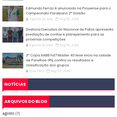
Edmundo Ferraz é anunciado na Picuiense para o
Campeonato Paraibano 2ª Divisão
Esporte do Vale
Aug 05, 2026
Diretoria Executiva do Nacional de Patos apresenta
prestação de contas e planejamento para as
próximas competições
Esporte do Vale
Aug 05, 2026
3ª Copa AABB Fut7 Master 40 teve inicio na cidade
de Parelhas-RN, confira os resultados e
classificação dos grupos
Joao Filho
Aug 03, 2026
NOTÍCIAS
ARQUIVOS DO BLOG
agosto
(7)