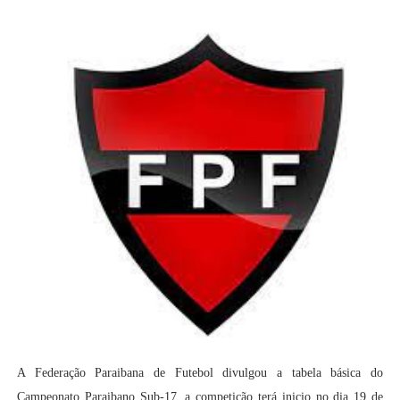
A Federação Paraibana de Futebol divulgou a tabela básica do
Campeonato Paraibano Sub-17, a competição terá inicio no dia 19 de