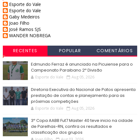
Esporte do Vale
Esporte do Vale
Gaby Medeiros
Joao Filho
José Ramos SJS
WANDER NOBREGA
RECENTES
POPULAR
COMENTÁRIOS
Edmundo Ferraz é anunciado na Picuiense para o
Campeonato Paraibano 2ª Divisão
Esporte do Vale
Aug 05, 2026
Diretoria Executiva do Nacional de Patos apresenta
prestação de contas e planejamento para as
próximas competições
Esporte do Vale
Aug 05, 2026
3ª Copa AABB Fut7 Master 40 teve inicio na cidade
de Parelhas-RN, confira os resultados e
classificação dos grupos
Joao Filho
Aug 03, 2026