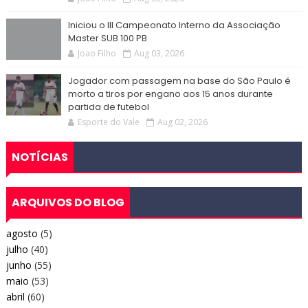
Iniciou o III Campeonato Interno da Associação
Master SUB 100 PB
Joao Filho
Aug 03, 2026
Jogador com passagem na base do São Paulo é
morto a tiros por engano aos 15 anos durante
partida de futebol
Esporte do Vale
Aug 02, 2026
NOTÍCIAS
ARQUIVOS DO BLOG
agosto
(5)
julho
(40)
junho
(55)
maio
(53)
abril
(60)