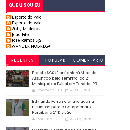
QUEM SOU EU
Esporte do Vale
Esporte do Vale
Gaby Medeiros
Joao Filho
José Ramos SJS
WANDER NOBREGA
RECENTES
POPULAR
COMENTÁRIO
S
Projeto SCSJS enfrentará Milan de
Assunção pela semifinal do 2º
Municipal de Futsal em Tenório-PB
Esporte do Vale
Aug 06, 2026
Edmundo Ferraz é anunciado na
Picuiense para o Campeonato
Paraibano 2ª Divisão
Esporte do Vale
Aug 05, 2026