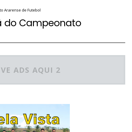
o Ararense de Futebol
eã do Campeonato
VE ADS AQUI 2