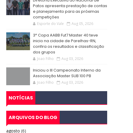
Diretoria Executiva do Nacional de
Patos apresenta prestação de contas
e planejamento para as próximas
competições
Esporte do Vale
Aug 05, 2026
3ª Copa AABB Fut7 Master 40 teve
inicio na cidade de Parelhas-RN,
confira os resultados e classificação
dos grupos
Joao Filho
Aug 03, 2026
Iniciou o III Campeonato Interno da
Associação Master SUB 100 PB
Joao Filho
Aug 03, 2026
NOTÍCIAS
ARQUIVOS DO BLOG
agosto
(6)