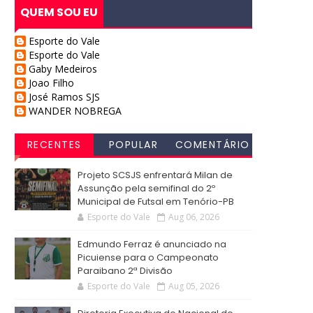
QUEM SOU EU
Esporte do Vale
Esporte do Vale
Gaby Medeiros
Joao Filho
José Ramos SJS
WANDER NOBREGA
RECENTES
POPULAR
COMENTÁRIO
S
Projeto SCSJS enfrentará Milan de
Assunção pela semifinal do 2º
Municipal de Futsal em Tenório-PB
Esporte do Vale
Aug 06, 2026
Edmundo Ferraz é anunciado na
Picuiense para o Campeonato
Paraibano 2ª Divisão
Esporte do Vale
Aug 05, 2026