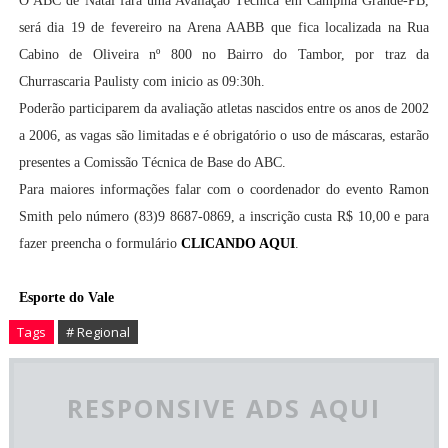
O ABC de Natal fará uma Avaliação Técnica em Campina Grande-PB,
será dia 19 de fevereiro na Arena AABB que fica localizada na Rua
Cabino de Oliveira nº 800 no Bairro do Tambor, por traz da
Churrascaria Paulisty com inicio as 09:30h.
Poderão participarem da avaliação atletas nascidos entre os anos de 2002
a 2006, as vagas são limitadas e é obrigatório o uso de máscaras, estarão
presentes a Comissão Técnica de Base do ABC.
Para maiores informações falar com o coordenador do evento Ramon
Smith pelo número (83)9 8687-0869, a inscrição custa R$ 10,00 e para
fazer preencha o formulário
CLICANDO AQUI
.
Esporte do Vale
Tags
# Regional
RESPONSIVE ADS AQUI