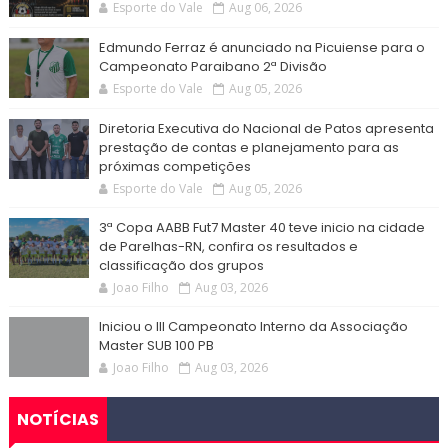
Esporte do Vale
Aug 06, 2026
Edmundo Ferraz é anunciado na Picuiense para o
Campeonato Paraibano 2ª Divisão
Esporte do Vale
Aug 05, 2026
Diretoria Executiva do Nacional de Patos apresenta
prestação de contas e planejamento para as
próximas competições
Esporte do Vale
Aug 05, 2026
3ª Copa AABB Fut7 Master 40 teve inicio na cidade
de Parelhas-RN, confira os resultados e
classificação dos grupos
Joao Filho
Aug 03, 2026
Iniciou o III Campeonato Interno da Associação
Master SUB 100 PB
Joao Filho
Aug 03, 2026
NOTÍCIAS