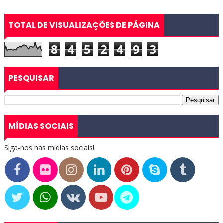
TOTAL DE VISUALIZAÇÕES DE PÁGINA
8
4
5
2
4
9
3
PESQUISAR
MÍDIAS SOCIAIS
Siga-nos nas mídias sociais!