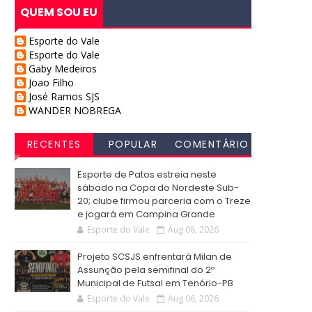
QUEM SOU EU
Esporte do Vale
Esporte do Vale
Gaby Medeiros
Joao Filho
José Ramos SJS
WANDER NOBREGA
RECENTES
POPULAR
COMENTÁRIO
S
Esporte de Patos estreia neste
sábado na Copa do Nordeste Sub-
20; clube firmou parceria com o Treze
e jogará em Campina Grande
Esporte do Vale
Aug 08, 2026
Projeto SCSJS enfrentará Milan de
Assunção pela semifinal do 2º
Municipal de Futsal em Tenório-PB
Esporte do Vale
Aug 06, 2026