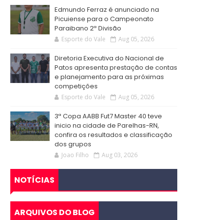
Edmundo Ferraz é anunciado na
Picuiense para o Campeonato
Paraibano 2ª Divisão
Esporte do Vale
Aug 05, 2026
Diretoria Executiva do Nacional de
Patos apresenta prestação de contas
e planejamento para as próximas
competições
Esporte do Vale
Aug 05, 2026
3ª Copa AABB Fut7 Master 40 teve
inicio na cidade de Parelhas-RN,
confira os resultados e classificação
dos grupos
Joao Filho
Aug 03, 2026
NOTÍCIAS
ARQUIVOS DO BLOG