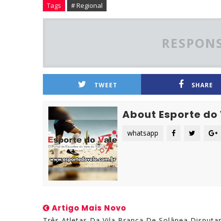
Tags
# Regional
RESPONS
TWEET
SHARE
About Esporte do
whatsapp
Artigo Mais Novo
Três Atletas Da Vila Branca De Solânea Disputa