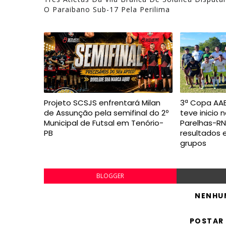
O Paraibano Sub-17 Pela Perilima
Projeto SCSJS enfrentará Milan
3ª Copa AAB
de Assunção pela semifinal do 2º
teve inicio 
Municipal de Futsal em Tenório-
Parelhas-RN,
PB
resultados 
grupos
BLOGGER
NENHU
POSTAR