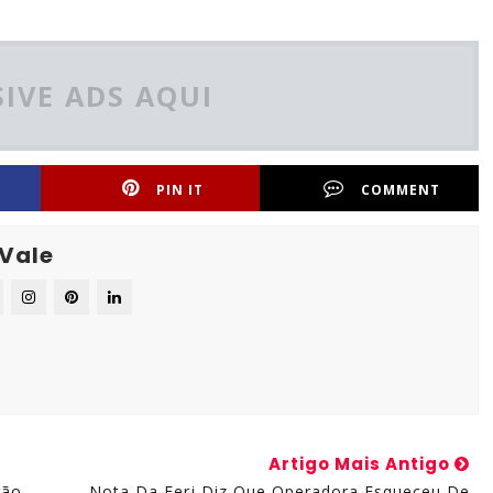
IVE ADS AQUI
PIN IT
COMMENT
 Vale
Artigo Mais Antigo
rão
Nota Da Ferj Diz Que Operadora Esqueceu De