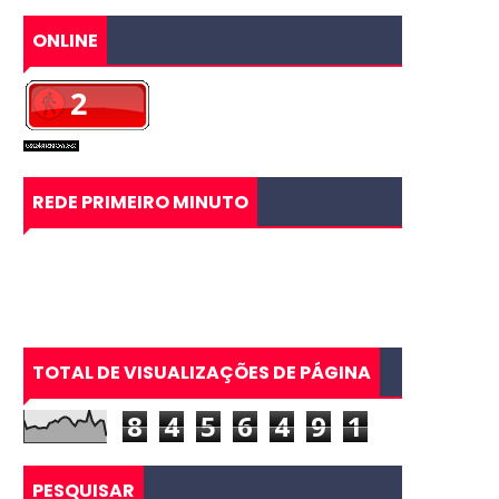
ONLINE
REDE PRIMEIRO MINUTO
TOTAL DE VISUALIZAÇÕES DE PÁGINA
8
4
5
6
4
9
1
PESQUISAR