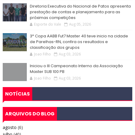
Diretoria Executiva do Nacional de Patos apresenta
prestação de contas e planejamento para as
próximas competições
Esporte do Vale
Aug 05, 2026
3ª Copa AABB Fut7 Master 40 teve inicio na cidade
de Parelhas-RN, confira os resultados e
classificação dos grupos
Joao Filho
Aug 03, 2026
Iniciou o III Campeonato Interno da Associação
Master SUB 100 PB
Joao Filho
Aug 03, 2026
NOTÍCIAS
ARQUIVOS DO BLOG
agosto
(6)
julho
(40)