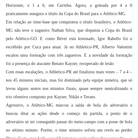
Horizonte, e 1 a 0, em Curitiba. Agora, a goleada por 4 a 0
praticamente assegura o título da Copa do Brasil para o Atlético-MG.
Em relação ao time-base que conquistou o título brasileiro, o Atlético-
MG não teve o zagueiro Nathan Silva, que disputou a Copa do Brasil
pelo Atlético-GO. E como Réver está lesionado, Igor Rabello foi o
escolhido por Cuca para atuar. Já no Athletico-PR, Alberto Valentim
escalou uma formação com três zagueiros. E a novidade da formação
foi a presença do atacante Renato Kayzer, recuperado de lesão.
Com essas escalações, o Athletico-PR até finalizou mais vezes – 7 a 4 –
nos 45 minutos iniciais, mas foi dominado pela equipe mineira, que só
levou alguns sustos nos minutos finais, quase sempre neutralizando o
trio ofensivo composto por Kayzer, Nikão e Terans.
Agressivo, o Atlético-MG marcou a saída de bola do adversário e
buscou ditar as ações desde o começo da partida, a ponto de o
adversário só ter conseguido passar do meio-campo com a posse de bola
no sétimo minuto. Porém, o time mineiro sofreu um revés ao perder