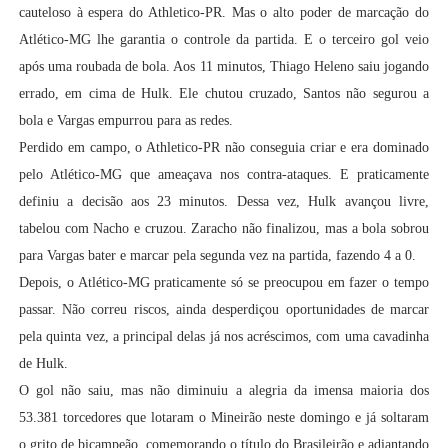
cauteloso à espera do Athletico-PR. Mas o alto poder de marcação do
Atlético-MG lhe garantia o controle da partida. E o terceiro gol veio
após uma roubada de bola. Aos 11 minutos, Thiago Heleno saiu jogando
errado, em cima de Hulk. Ele chutou cruzado, Santos não segurou a
bola e Vargas empurrou para as redes.
Perdido em campo, o Athletico-PR não conseguia criar e era dominado
pelo Atlético-MG que ameaçava nos contra-ataques. E praticamente
definiu a decisão aos 23 minutos. Dessa vez, Hulk avançou livre,
tabelou com Nacho e cruzou. Zaracho não finalizou, mas a bola sobrou
para Vargas bater e marcar pela segunda vez na partida, fazendo 4 a 0.
Depois, o Atlético-MG praticamente só se preocupou em fazer o tempo
passar. Não correu riscos, ainda desperdiçou oportunidades de marcar
pela quinta vez, a principal delas já nos acréscimos, com uma cavadinha
de Hulk.
O gol não saiu, mas não diminuiu a alegria da imensa maioria dos
53.381 torcedores que lotaram o Mineirão neste domingo e já soltaram
o grito de bicampeão, comemorando o título do Brasileirão e adiantando