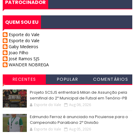
PATROCINADOR
QUEM SOU EU
Esporte do Vale
Esporte do Vale
Gaby Medeiros
Joao Filho
José Ramos SJS
WANDER NOBREGA
RECENTES
POPULAR
COMENTÁRIOS
Projeto SCSJS enfrentará Milan de Assunção pela
semifinal do 2º Municipal de Futsal em Tenório-PB
Esporte do Vale
Aug 06, 2026
Edmundo Ferraz é anunciado na Picuiense para o
Campeonato Paraibano 2ª Divisão
Esporte do Vale
Aug 05, 2026