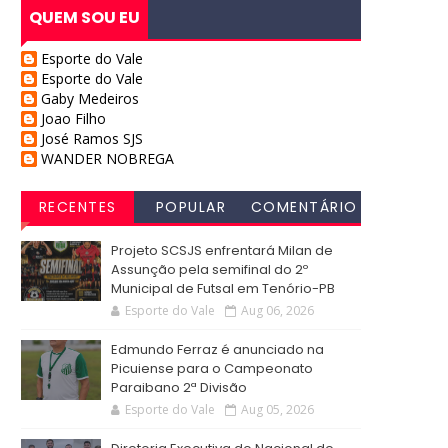
QUEM SOU EU
Esporte do Vale
Esporte do Vale
Gaby Medeiros
Joao Filho
José Ramos SJS
WANDER NOBREGA
RECENTES
POPULAR
COMENTÁRIO
S
Projeto SCSJS enfrentará Milan de
Assunção pela semifinal do 2º
Municipal de Futsal em Tenório-PB
Esporte do Vale
Aug 06, 2026
Edmundo Ferraz é anunciado na
Picuiense para o Campeonato
Paraibano 2ª Divisão
Esporte do Vale
Aug 05, 2026