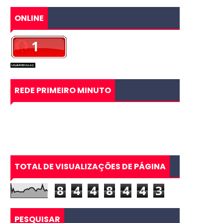
ONLINE
REDE PRIMEIRO MINUTO
TOTAL DE VISUALIZAÇÕES DE PÁGINA
8
4
4
8
4
4
3
PESQUISAR