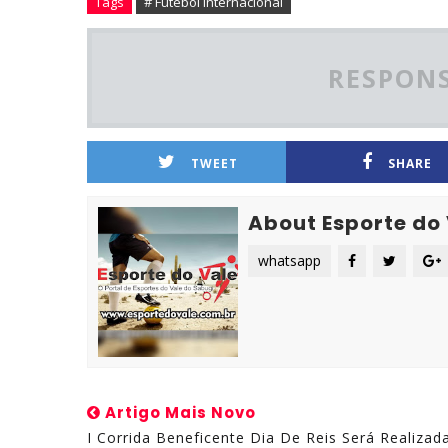
Tags
# Futebol Internacional
RESPONS
TWEET
SHARE
About Esporte do
whatsapp
Artigo Mais Novo
I Corrida Beneficente Dia De Reis Será Realizad