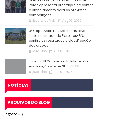
Diretoria Executiva do Nacional de
Patos apresenta prestação de contas
e planejamento para as próximas
competições
Esporte do Vale
Aug 05, 2026
3ª Copa AABB Fut7 Master 40 teve
inicio na cidade de Parelhas-RN,
confira os resultados e classificação
dos grupos
Joao Filho
Aug 03, 2026
Iniciou o III Campeonato Interno da
Associação Master SUB 100 PB
Joao Filho
Aug 03, 2026
NOTÍCIAS
ARQUIVOS DO BLOG
agosto
(6)