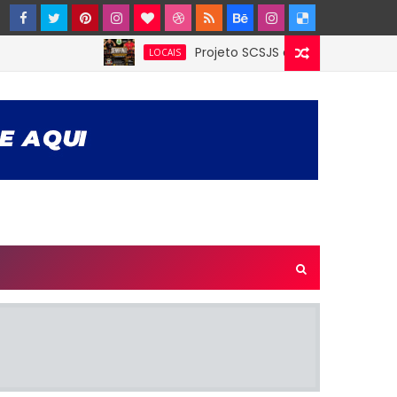
Projeto SCSJS enfrentará Milan de Assu
LOCAIS