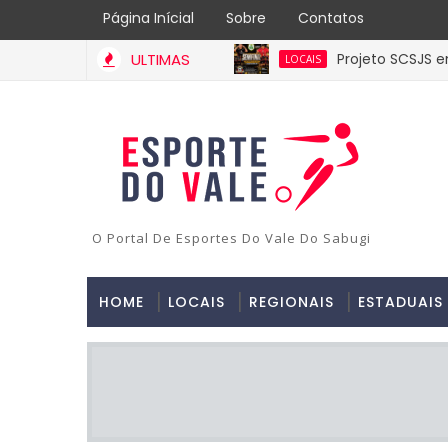
Página Inícial
Sobre
Contatos
ULTIMAS
Projeto SCSJS e
LOCAIS
Edmundo Ferr
ESTADUAL
Diretoria Exe
ESTADUAL
3ª Copa AABB 
REGIONAL
Iniciou o III
ESTADUAL
O Portal De Esportes Do Vale Do Sabugi
HOME
LOCAIS
REGIONAIS
ESTADUAIS