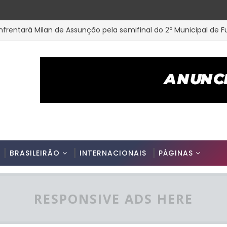
nfrentará Milan de Assunção pela semifinal do 2º Municipal de 
az é anunciado na Picuiense para o Campeonato Paraibano 2ª 
cutiva do Nacional de Patos apresenta prestação de contas e 
Fut7 Master 40 teve inicio na cidade de Parelhas-RN, confira os
 Campeonato Interno da Associação Master SUB 100 PB
BRASILEIRÃO
INTERNACIONAIS
PÁGINAS
RESPONSIVE ADS HERE