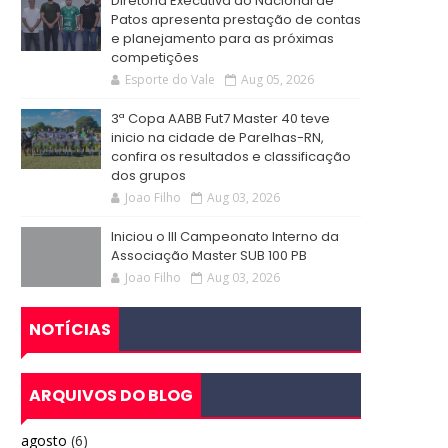
Diretoria Executiva do Nacional de
Patos apresenta prestação de contas
e planejamento para as próximas
competições
Esporte do Vale
Aug 05, 2026
3ª Copa AABB Fut7 Master 40 teve
inicio na cidade de Parelhas-RN,
confira os resultados e classificação
dos grupos
Joao Filho
Aug 03, 2026
Iniciou o III Campeonato Interno da
Associação Master SUB 100 PB
Joao Filho
Aug 03, 2026
NOTÍCIAS
ARQUIVOS DO BLOG
agosto
(6)