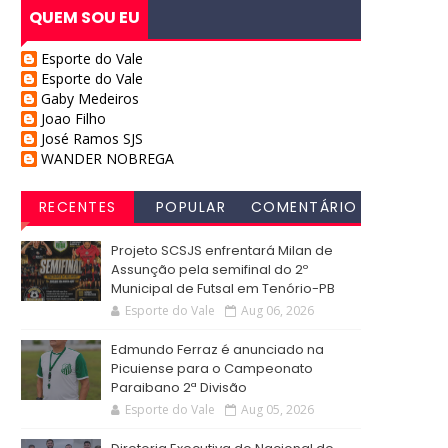
QUEM SOU EU
Esporte do Vale
Esporte do Vale
Gaby Medeiros
Joao Filho
José Ramos SJS
WANDER NOBREGA
RECENTES
POPULAR
COMENTÁRIO
S
Projeto SCSJS enfrentará Milan de
Assunção pela semifinal do 2º
Municipal de Futsal em Tenório-PB
Esporte do Vale
Aug 06, 2026
Edmundo Ferraz é anunciado na
Picuiense para o Campeonato
Paraibano 2ª Divisão
Esporte do Vale
Aug 05, 2026