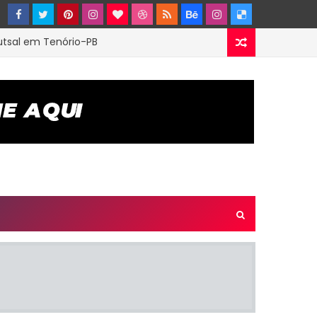
Futsal em Tenório-PB
Divisão
planejamento para as próximas competições
 resultados e classificação dos grupos