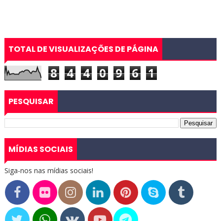
TOTAL DE VISUALIZAÇÕES DE PÁGINA
8
4
4
0
9
6
1
PESQUISAR
MÍDIAS SOCIAIS
Siga-nos nas mídias sociais!