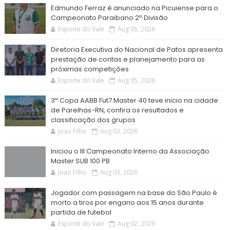
Edmundo Ferraz é anunciado na Picuiense para o
Campeonato Paraibano 2ª Divisão
Esporte do Vale
Aug 05, 2026
Diretoria Executiva do Nacional de Patos apresenta
prestação de contas e planejamento para as
próximas competições
Esporte do Vale
Aug 05, 2026
3ª Copa AABB Fut7 Master 40 teve inicio na cidade
de Parelhas-RN, confira os resultados e
classificação dos grupos
Joao Filho
Aug 03, 2026
Iniciou o III Campeonato Interno da Associação
Master SUB 100 PB
Joao Filho
Aug 03, 2026
Jogador com passagem na base do São Paulo é
morto a tiros por engano aos 15 anos durante
partida de futebol
Esporte do Vale
Aug 02, 2026