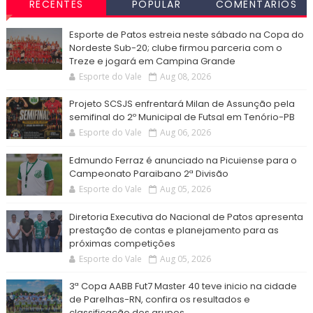
RECENTES
POPULAR
COMENTÁRIOS
Esporte de Patos estreia neste sábado na Copa do
Nordeste Sub-20; clube firmou parceria com o
Treze e jogará em Campina Grande
Esporte do Vale
Aug 08, 2026
Projeto SCSJS enfrentará Milan de Assunção pela
semifinal do 2º Municipal de Futsal em Tenório-PB
Esporte do Vale
Aug 06, 2026
Edmundo Ferraz é anunciado na Picuiense para o
Campeonato Paraibano 2ª Divisão
Esporte do Vale
Aug 05, 2026
Diretoria Executiva do Nacional de Patos apresenta
prestação de contas e planejamento para as
próximas competições
Esporte do Vale
Aug 05, 2026
3ª Copa AABB Fut7 Master 40 teve inicio na cidade
de Parelhas-RN, confira os resultados e
classificação dos grupos