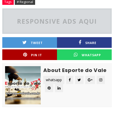
Tags
# Regional
RESPONSIVE ADS AQUI
TWEET
SHARE
PIN IT
WHATSAPP
About Esporte do Vale
whatsapp