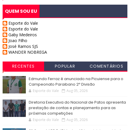
QUEM SOU EU
Esporte do Vale
Esporte do Vale
Gaby Medeiros
Joao Filho
José Ramos SJS
WANDER NOBREGA
RECENTES
POPULAR
COMENTÁRIOS
Edmundo Ferraz é anunciado na Picuiense para o
Campeonato Paraibano 2ª Divisão
Esporte do Vale
Aug 05, 2026
Diretoria Executiva do Nacional de Patos apresenta
prestação de contas e planejamento para as
próximas competições
Esporte do Vale
Aug 05, 2026