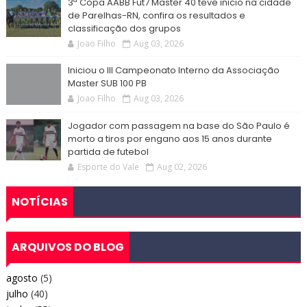
3ª Copa AABB Fut7 Master 40 teve inicio na cidade
de Parelhas-RN, confira os resultados e
classificação dos grupos
Joao Filho
Aug 03, 2026
Iniciou o III Campeonato Interno da Associação
Master SUB 100 PB
Joao Filho
Aug 03, 2026
Jogador com passagem na base do São Paulo é
morto a tiros por engano aos 15 anos durante
partida de futebol
Esporte do Vale
Aug 02, 2026
NOTÍCIAS
ARQUIVOS DO BLOG
agosto
(5)
julho
(40)