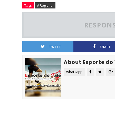
Tags
# Regional
RESPONS
TWEET
SHARE
About Esporte do
whatsapp