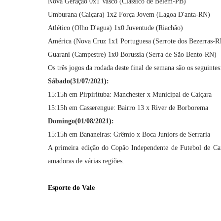
Nova Geração 0x1 Vasco (Clássico de Belém-PB)
Umburana (Caiçara) 1x2 Força Jovem (Lagoa D'anta-RN)
Atlético (Olho D'agua) 1x0 Juventude (Riachão)
América (Nova Cruz 1x1 Portuguesa (Serrote dos Bezerras-R
Guarani (Campestre) 1x0 Borussia (Serra de São Bento-RN)
Os três jogos da rodada deste final de semana são os seguintes
Sábado(31/07/2021):
15:15h em Pirpirituba: Manchester x Municipal de Caiçara
15:15h em Casserengue: Bairro 13 x River de Borborema
Domingo(01/08/2021):
15:15h em Bananeiras: Grêmio x Boca Juniors de Serraria
A primeira edição do Copão Independente de Futebol de Ca
amadoras de várias regiões.
Esporte do Vale