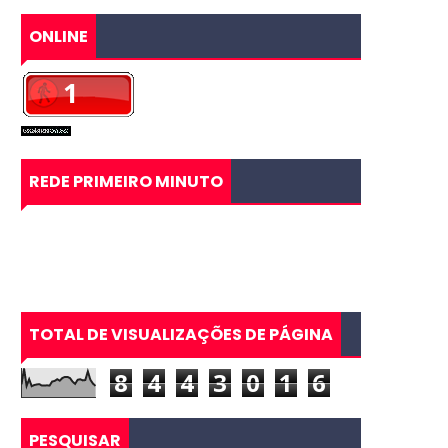
ONLINE
REDE PRIMEIRO MINUTO
TOTAL DE VISUALIZAÇÕES DE PÁGINA
8
4
4
3
0
1
6
PESQUISAR