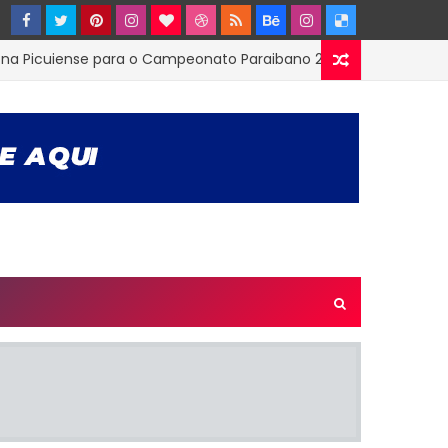
uiense para o Campeonato Paraibano 2ª Divisão
ESTAD