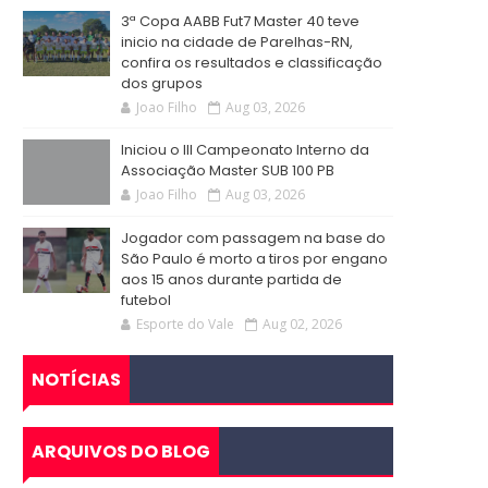
3ª Copa AABB Fut7 Master 40 teve
inicio na cidade de Parelhas-RN,
confira os resultados e classificação
dos grupos
Joao Filho
Aug 03, 2026
Iniciou o III Campeonato Interno da
Associação Master SUB 100 PB
Joao Filho
Aug 03, 2026
Jogador com passagem na base do
São Paulo é morto a tiros por engano
aos 15 anos durante partida de
futebol
Esporte do Vale
Aug 02, 2026
NOTÍCIAS
ARQUIVOS DO BLOG