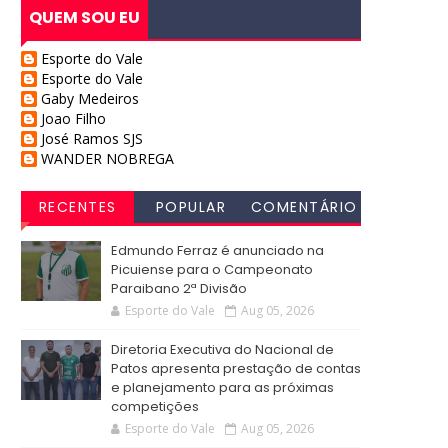
QUEM SOU EU
Esporte do Vale
Esporte do Vale
Gaby Medeiros
Joao Filho
José Ramos SJS
WANDER NOBREGA
RECENTES
POPULAR
COMENTÁRIO
S
Edmundo Ferraz é anunciado na
Picuiense para o Campeonato
Paraibano 2ª Divisão
Esporte do Vale
Aug 05, 2026
Diretoria Executiva do Nacional de
Patos apresenta prestação de contas
e planejamento para as próximas
competições
Esporte do Vale
Aug 05, 2026