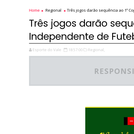
Home
Regional
Três jogos darão sequência ao 1º 
Três jogos darão sequ
Independente de Fut
Esporte do Vale
18:57:00
Regional,
RESPONSI