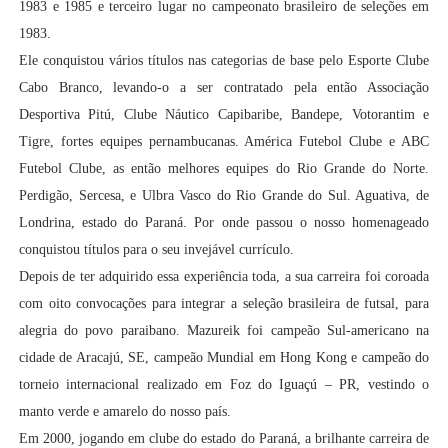
1983 e 1985 e terceiro lugar no campeonato brasileiro de seleções em
1983.
Ele conquistou vários títulos nas categorias de base pelo Esporte Clube
Cabo Branco, levando-o a ser contratado pela então Associação
Desportiva Pitú, Clube Náutico Capibaribe, Bandepe, Votorantim e
Tigre, fortes equipes pernambucanas. América Futebol Clube e ABC
Futebol Clube, as então melhores equipes do Rio Grande do Norte.
Perdigão, Sercesa, e Ulbra Vasco do Rio Grande do Sul. Aguativa, de
Londrina, estado do Paraná. Por onde passou o nosso homenageado
conquistou títulos para o seu invejável currículo.
Depois de ter adquirido essa experiência toda, a sua carreira foi coroada
com oito convocações para integrar a seleção brasileira de futsal, para
alegria do povo paraibano. Mazureik foi campeão Sul-americano na
cidade de Aracajú, SE, campeão Mundial em Hong Kong e campeão do
torneio internacional realizado em Foz do Iguaçú – PR, vestindo o
manto verde e amarelo do nosso país.
Em 2000, jogando em clube do estado do Paraná, a brilhante carreira de