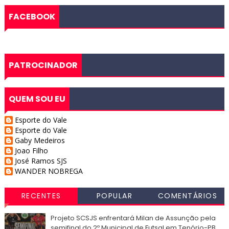
FACEBOOK
PATROCINADOR
QUEM SOU EU
Esporte do Vale
Esporte do Vale
Gaby Medeiros
Joao Filho
José Ramos SJS
WANDER NOBREGA
RECENTES
POPULAR
COMENTÁRIOS
Projeto SCSJS enfrentará Milan de Assunção pela
semifinal do 2º Municipal de Futsal em Tenório-PB