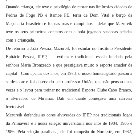
Quando criança, ele teve o privilégio de morar nas limítrofes cidades de
Pedras de Fogo PB e Itambé PE, terra de Dom Vital e berço da
Maçonaria Brasileira e foi nas ruas e campinhos delas que Mazureik
teve os seus primeiros contatos com a bola jogando saudosas peladas
com a criançada.
De retorno a João Pessoa, Mazureik foi estudar no Instituto Presidente
Epitácio Pessoa, IPEP, extinta e tradicional escola fundada pela
senhora Maria Bronzeado e que prestigiava muito o esporte amador da
capital . Com apenas dez anos, em 1973, o nosso homenageado passou a
se destacar e foi observado pelo professor União, que não pensou duas
vezes e o levou para treinar no tradicional Esporte Clube Cabo Branco,
o alvirrubro de Miramar. Dali em diante começava uma carreira
irretocável.
Mazureik defendeu as cores alviverdes do IPEP nos tradicionais Jogos
da Primavera e a nossa seleção universitária nos anos de 1984, 1985 e
1986. Pela seleção paraibana, ele foi campeão do Nordeste, em 1982,