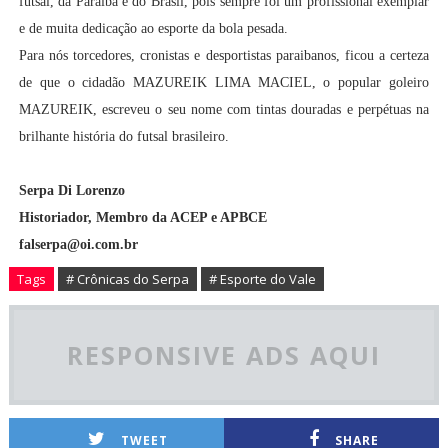
futsal, da Paraíba e do Brasil, pois sempre foi um profissional exemplar
e de muita dedicação ao esporte da bola pesada.
Para nós torcedores, cronistas e desportistas paraibanos, ficou a certeza
de que o cidadão MAZUREIK LIMA MACIEL, o popular goleiro
MAZUREIK, escreveu o seu nome com tintas douradas e perpétuas na
brilhante história do futsal brasileiro.
Serpa Di Lorenzo
Historiador, Membro da ACEP e APBCE
falserpa@oi.com.br
Tags
# Crônicas do Serpa
# Esporte do Vale
RESPONSIVE ADS AQUI
TWEET
SHARE