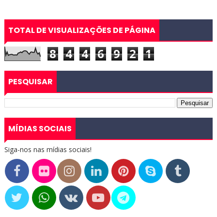
TOTAL DE VISUALIZAÇÕES DE PÁGINA
8
4
4
6
9
2
1
PESQUISAR
MÍDIAS SOCIAIS
Siga-nos nas mídias sociais!