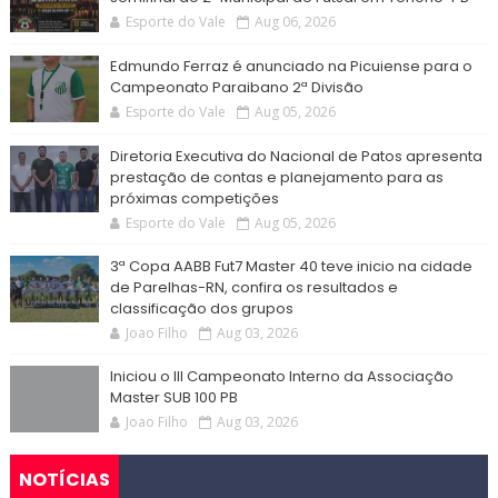
Esporte do Vale
Aug 06, 2026
Edmundo Ferraz é anunciado na Picuiense para o
Campeonato Paraibano 2ª Divisão
Esporte do Vale
Aug 05, 2026
Diretoria Executiva do Nacional de Patos apresenta
prestação de contas e planejamento para as
próximas competições
Esporte do Vale
Aug 05, 2026
3ª Copa AABB Fut7 Master 40 teve inicio na cidade
de Parelhas-RN, confira os resultados e
classificação dos grupos
Joao Filho
Aug 03, 2026
Iniciou o III Campeonato Interno da Associação
Master SUB 100 PB
Joao Filho
Aug 03, 2026
NOTÍCIAS