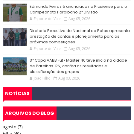
Edmundo Ferraz é anunciado na Picuiense para o
Campeonato Paraibano 2ª Divisão
Esporte do Vale
Aug 05, 2026
Diretoria Executiva do Nacional de Patos apresenta
prestação de contas e planejamento para as
próximas competições
Esporte do Vale
Aug 05, 2026
3ª Copa AABB Fut7 Master 40 teve inicio na cidade
de Parelhas-RN, confira os resultados e
classificação dos grupos
Joao Filho
Aug 03, 2026
NOTÍCIAS
ARQUIVOS DO BLOG
agosto
(7)
julho
(40)