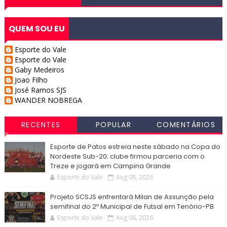
QUEM SOU EU
Esporte do Vale
Esporte do Vale
Gaby Medeiros
Joao Filho
José Ramos SJS
WANDER NOBREGA
RECENTES
POPULAR
COMENTÁRIOS
Esporte de Patos estreia neste sábado na Copa do
Nordeste Sub-20; clube firmou parceria com o
Treze e jogará em Campina Grande
Esporte do Vale
Aug 08, 2026
Projeto SCSJS enfrentará Milan de Assunção pela
semifinal do 2º Municipal de Futsal em Tenório-PB
Esporte do Vale
Aug 06, 2026