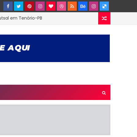
Futsal em Tenório-PB
Divisão
planejamento para as próximas competições
 resultados e classificação dos grupos