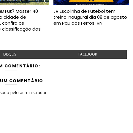
B Fut7 Master 40
JR Escolinha de Futebol tem
na cidade de
treino inaugural dia 08 de agosto
 confira os
em Pau dos Ferros-RN
e classificação dos
DISQUS
FACEBOOK
M COMENTÁRIO:
 UM COMENTÁRIO
isado pelo administrador