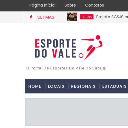
Página Inícial
Sobre
Contatos
ULTIMAS
Projeto SCSJS e
LOCAIS
Edmundo Ferr
ESTADUAL
Diretoria Exe
ESTADUAL
3ª Copa AABB 
REGIONAL
Iniciou o III
ESTADUAL
O Portal De Esportes Do Vale Do Sabugi
HOME
LOCAIS
REGIONAIS
ESTADUAIS