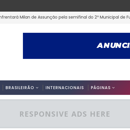
nfrentará Milan de Assunção pela semifinal do 2º Municipal de 
az é anunciado na Picuiense para o Campeonato Paraibano 2ª 
cutiva do Nacional de Patos apresenta prestação de contas e 
Fut7 Master 40 teve inicio na cidade de Parelhas-RN, confira os
 Campeonato Interno da Associação Master SUB 100 PB
BRASILEIRÃO
INTERNACIONAIS
PÁGINAS
RESPONSIVE ADS HERE