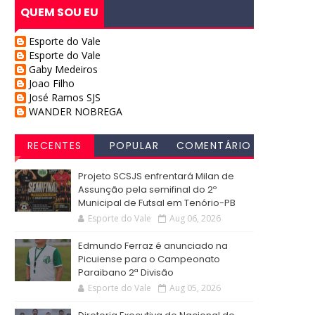
QUEM SOU EU
Esporte do Vale
Esporte do Vale
Gaby Medeiros
Joao Filho
José Ramos SJS
WANDER NOBREGA
RECENTES
POPULAR
COMENTÁRIO
S
Projeto SCSJS enfrentará Milan de
Assunção pela semifinal do 2º
Municipal de Futsal em Tenório-PB
Esporte do Vale
Aug 06, 2026
Edmundo Ferraz é anunciado na
Picuiense para o Campeonato
Paraibano 2ª Divisão
Esporte do Vale
Aug 05, 2026