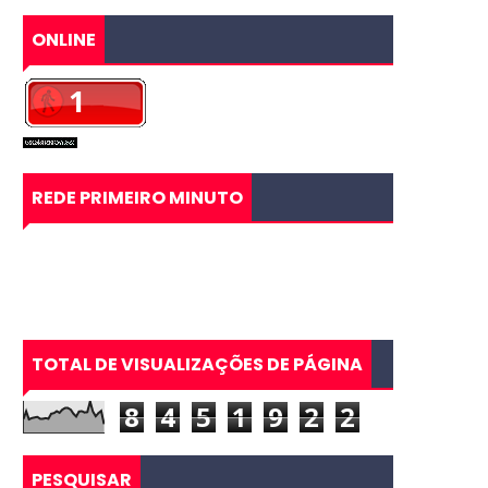
ONLINE
REDE PRIMEIRO MINUTO
TOTAL DE VISUALIZAÇÕES DE PÁGINA
8
4
5
1
9
2
2
PESQUISAR