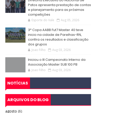
Diretoria Executiva do Nacional de
Patos apresenta prestação de contas
e planejamento para as próximas
competições
Esporte do Vale
Aug 05, 2026
3ª Copa AABB Fut7 Master 40 teve
inicio na cidade de Parelhas-RN,
confira os resultados e classificação
dos grupos
Joao Filho
Aug 03, 2026
Iniciou o III Campeonato Interno da
Associação Master SUB 100 PB
Joao Filho
Aug 03, 2026
NOTÍCIAS
ARQUIVOS DO BLOG
agosto
(6)