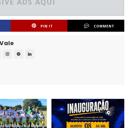
IVE ADS AQUI
PIN IT
COMMENT
 Vale