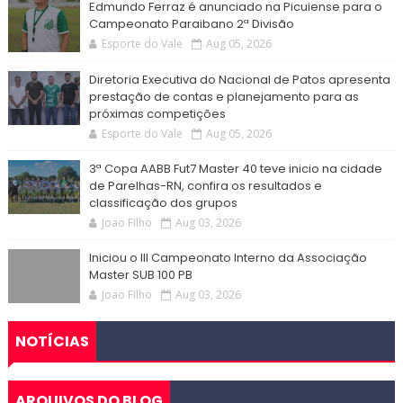
Edmundo Ferraz é anunciado na Picuiense para o
Campeonato Paraibano 2ª Divisão
Esporte do Vale
Aug 05, 2026
Diretoria Executiva do Nacional de Patos apresenta
prestação de contas e planejamento para as
próximas competições
Esporte do Vale
Aug 05, 2026
3ª Copa AABB Fut7 Master 40 teve inicio na cidade
de Parelhas-RN, confira os resultados e
classificação dos grupos
Joao Filho
Aug 03, 2026
Iniciou o III Campeonato Interno da Associação
Master SUB 100 PB
Joao Filho
Aug 03, 2026
NOTÍCIAS
ARQUIVOS DO BLOG