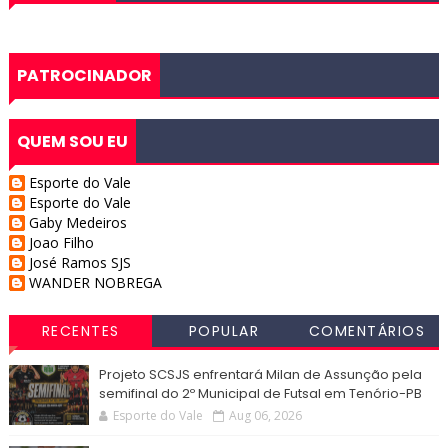
PATROCINADOR
QUEM SOU EU
Esporte do Vale
Esporte do Vale
Gaby Medeiros
Joao Filho
José Ramos SJS
WANDER NOBREGA
RECENTES
POPULAR
COMENTÁRIOS
Projeto SCSJS enfrentará Milan de Assunção pela
semifinal do 2º Municipal de Futsal em Tenório-PB
Esporte do Vale
Aug 06, 2026