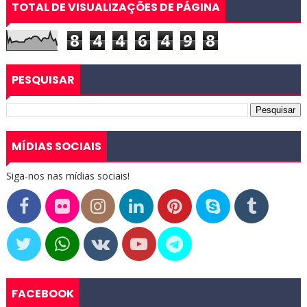
TOTAL DE VISUALIZAÇÕES DE PÁGINA
8
4
4
6
4
9
8
PESQUISAR
MÍDIAS SOCIAIS
Siga-nos nas mídias sociais!
FACEBOOK