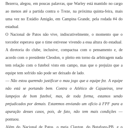
Bezerra, alegou, em poucas palavras, que Warley está mantido no cargo
ao menos até a partida contra o Treze, na próxima quinta-feira, mais
uma vez no Estádio Amigão, em Campina Grande, pela rodada #4 do
estadual.
O Nacional de Patos não vive, indiscutivelmente, o momento que o
torcedor esperava que o time estivesse vivendo a essa altura do estadual.
A diretoria do clube, inclusive, compactua com o pensamento e, de
acordo com o presidente Cleodon, o pleito em torno da arbitragem nada
tem relação com o futebol visto em campo, mas que o prejuízo que a
equipe tem sofrido não pode ser deixado de lado.
—
Não estou querendo justificar o mau jogo que a equipe fez. A equipe
não está se portando bem. Contra o Atlético de Cajazeiras, teve
lampejos de bom futebol, mas, de toda forma, estamos sendo
prejudicados por demais. Estaremos enviando um ofício à FPF para a
apuração desses casos, pois, de fato, não tem mais condições
—
pontuou.
Além do Nacional de Patos, o meia Clayton, do Botafogo-PB, e o