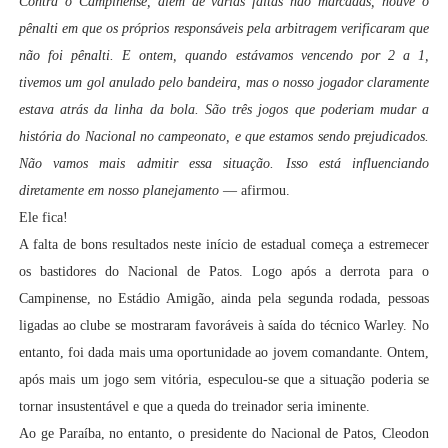
Contra o Campinense, além de várias faltas não marcadas, houve o
pênalti em que os próprios responsáveis pela arbitragem verificaram que
não foi pênalti. E ontem, quando estávamos vencendo por 2 a 1,
tivemos um gol anulado pelo bandeira, mas o nosso jogador claramente
estava atrás da linha da bola. São três jogos que poderiam mudar a
história do Nacional no campeonato, e que estamos sendo prejudicados.
Não vamos mais admitir essa situação. Isso está influenciando
diretamente em nosso planejamento
— afirmou.
Ele fica!
A falta de bons resultados neste início de estadual começa a estremecer
os bastidores do Nacional de Patos. Logo após a derrota para o
Campinense, no Estádio Amigão, ainda pela segunda rodada, pessoas
ligadas ao clube se mostraram favoráveis à saída do técnico Warley. No
entanto, foi dada mais uma oportunidade ao jovem comandante. Ontem,
após mais um jogo sem vitória, especulou-se que a situação poderia se
tornar insustentável e que a queda do treinador seria iminente.
Ao ge Paraíba, no entanto, o presidente do Nacional de Patos, Cleodon