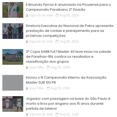
Edmundo Ferraz é anunciado na Picuiense para o
Campeonato Paraibano 2ª Divisão
Esporte do Vale
Aug 05, 2026
Diretoria Executiva do Nacional de Patos apresenta
prestação de contas e planejamento para as
próximas competições
Esporte do Vale
Aug 05, 2026
3ª Copa AABB Fut7 Master 40 teve inicio na cidade
de Parelhas-RN, confira os resultados e
classificação dos grupos
Joao Filho
Aug 03, 2026
Iniciou o III Campeonato Interno da Associação
Master SUB 100 PB
Joao Filho
Aug 03, 2026
Jogador com passagem na base do São Paulo é
morto a tiros por engano aos 15 anos durante
partida de futebol
Esporte do Vale
Aug 02, 2026