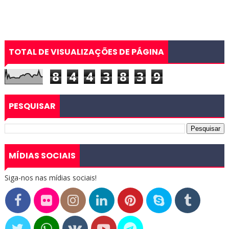
TOTAL DE VISUALIZAÇÕES DE PÁGINA
8
4
4
3
8
3
9
PESQUISAR
MÍDIAS SOCIAIS
Siga-nos nas mídias sociais!