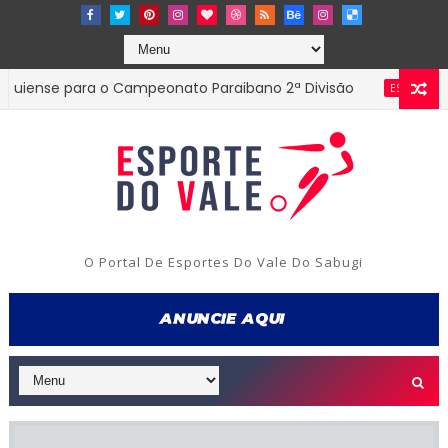
e para o Campeonato Paraibano 2ª Divisão
Diret
ESTADUAL
é morto a tiros por engano aos 15 anos durante partida de fu
O Portal De Esportes Do Vale Do Sabugi